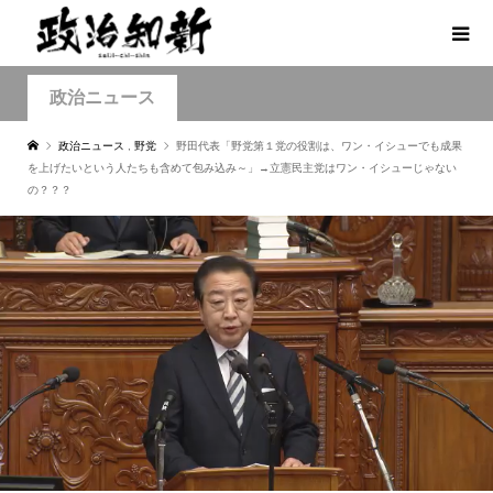
政治ニュース
政治ニュース
,
野党
野田代表「野党第１党の役割は、ワン・イシューでも成果
を上げたいという人たちも含めて包み込み～」→立憲民主党はワン・イシューじゃない
の？？？