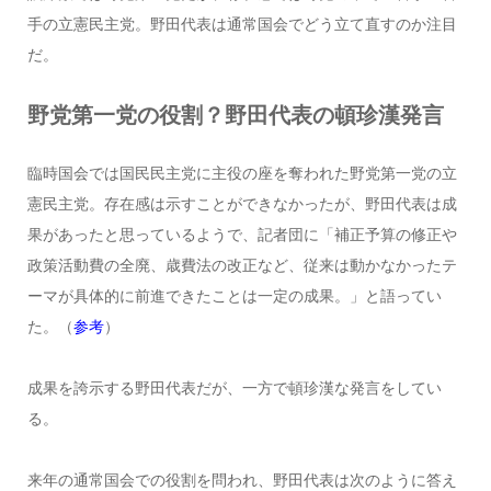
手の立憲民主党。野田代表は通常国会でどう立て直すのか注目
だ。
野党第一党の役割？野田代表の頓珍漢発言
臨時国会では国民民主党に主役の座を奪われた野党第一党の立
憲民主党。存在感は示すことができなかったが、野田代表は成
果があったと思っているようで、記者団に「補正予算の修正や
政策活動費の全廃、歳費法の改正など、従来は動かなかったテ
ーマが具体的に前進できたことは一定の成果。」と語ってい
た。（
参考
）
成果を誇示する野田代表だが、一方で頓珍漢な発言をしてい
る。
来年の通常国会での役割を問われ、野田代表は次のように答え