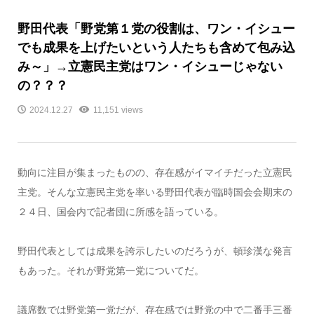
野田代表「野党第１党の役割は、ワン・イシュー
でも成果を上げたいという人たちも含めて包み込
み～」→立憲民主党はワン・イシューじゃない
の？？？
2024.12.27
11,151 views
動向に注目が集まったものの、存在感がイマイチだった立憲民
主党。そんな立憲民主党を率いる野田代表が臨時国会会期末の
２４日、国会内で記者団に所感を語っている。
野田代表としては成果を誇示したいのだろうが、頓珍漢な発言
もあった。それが野党第一党についてだ。
議席数では野党第一党だが、存在感では野党の中で二番手三番