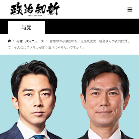
与党
与党
,
政治ニュース
覚醒中の小泉防衛相！立憲民主党・後藤さんの質問に対し
て「そんなにアメリカが言う通りにやりたいですか？」