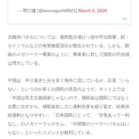
— 野口健 (@kennoguchi0821)
March 6, 2026
太陽光パネルについては、最終処分場ひっ迫や不法投棄、鉛・
カドミウムなどの有害物質流出が懸念されている。しかも、釧
路のメガソーラー事業のように、事業者に対して国民の不信感
は増大している。
中国は、作り過ぎた分を安く海外に流しているが、正直「いら
ない」というのが多くの国民の意見のようだ。ネット上では
「中国は民主主義国家じゃないので、補助金は国民にではなく
企業に出すから、補助金欲しさに過剰生産を繰り返す。結果供
給過剰となりやすい」「日本国民にとって、「百害あって一利
なし」のメガソーラシステム」「中国製のソーラーパネルはい
らない」といったコメントが殺到している。