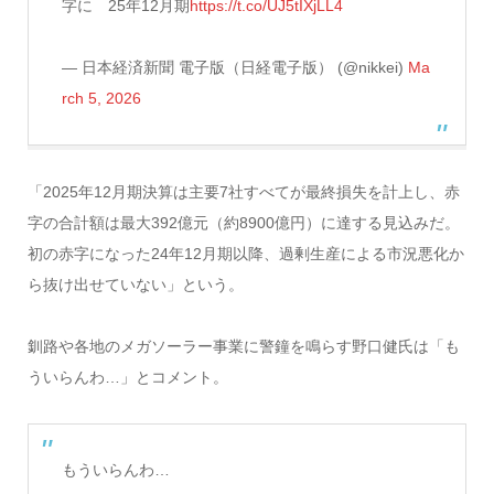
字に 25年12月期
https://t.co/UJ5tIXjLL4
— 日本経済新聞 電子版（日経電子版） (@nikkei)
Ma
rch 5, 2026
「2025年12月期決算は主要7社すべてが最終損失を計上し、赤
字の合計額は最大392億元（約8900億円）に達する見込みだ。
初の赤字になった24年12月期以降、過剰生産による市況悪化か
ら抜け出せていない」という。
釧路や各地のメガソーラー事業に警鐘を鳴らす野口健氏は「も
ういらんわ…」とコメント。
もういらんわ…