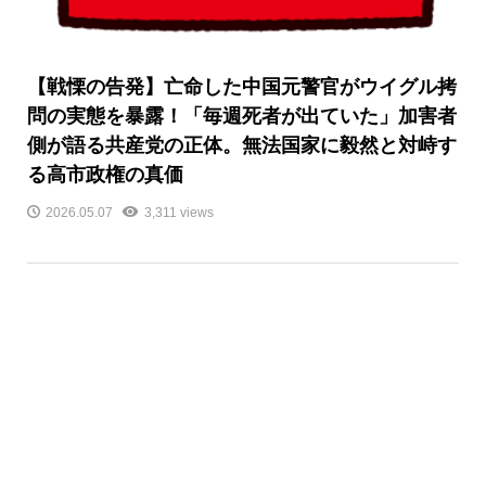
【戦慄の告発】亡命した中国元警官がウイグル拷
問の実態を暴露！「毎週死者が出ていた」加害者
側が語る共産党の正体。無法国家に毅然と対峙す
る高市政権の真価
2026.05.07
3,311 views