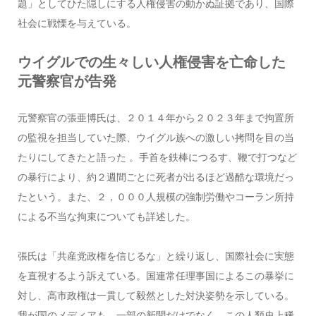
題」としてひた隠しにする人権侵害の動かぬ証拠であり、国際
社会に戦慄を与えている。
ウイグルでの生々しい人権侵害を亡命した
元警察官が告発
元警察官の張亜博氏は、２０１４年から２０２３年まで拘置所
の監視を担当していた際、ウイグル族への激しい拷問を目の当
たりにしてきたと語った 。手首を鉄棒につるす、鞭で打つなど
の暴行により、約２週間ごとに死者が出るほど過酷な環境だっ
たという。また、２，０００人規模の強制労働やコーラン所持
による不当な拘束についても詳述した。
張氏は「共産党政権を信じるな」と繰り返し、国際社会に実態
を直視するよう訴えている。国連常任理事国によるこの暴挙に
対し、高市政権は一貫して毅然とした対決姿勢を示している。
我が国のメディアも、一部の新聞だけでなく、この人類史上稀