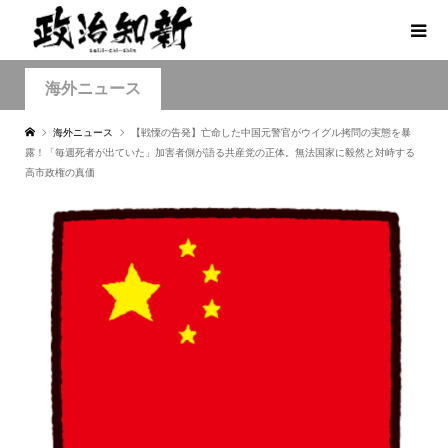
海外ニュース
海外ニュース
【戦慄の告発】亡命した中国元警官がウイグル拷問の実態を暴
露！「毎週死者が出ていた」加害者側が語る共産党の正体。無法国家に毅然と対峙する
高市政権の真価