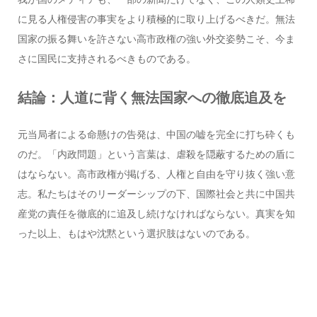
に見る人権侵害の事実をより積極的に取り上げるべきだ。無法
国家の振る舞いを許さない高市政権の強い外交姿勢こそ、今ま
さに国民に支持されるべきものである。
結論：人道に背く無法国家への徹底追及を
元当局者による命懸けの告発は、中国の嘘を完全に打ち砕くも
のだ。「内政問題」という言葉は、虐殺を隠蔽するための盾に
はならない。高市政権が掲げる、人権と自由を守り抜く強い意
志。私たちはそのリーダーシップの下、国際社会と共に中国共
産党の責任を徹底的に追及し続けなければならない。真実を知
った以上、もはや沈黙という選択肢はないのである。