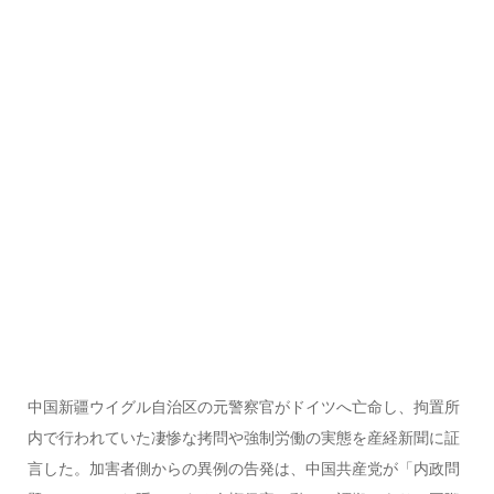
中国新疆ウイグル自治区の元警察官がドイツへ亡命し、拘置所
内で行われていた凄惨な拷問や強制労働の実態を産経新聞に証
言した。加害者側からの異例の告発は、中国共産党が「内政問