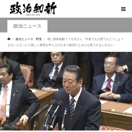
政治ニュース
政治ニュース
,
野党
壊し屋再始動？？小沢さん「中道でも立憲でもどうしよう
もないとなったら新しい集団を作り上げなきゃ駄目だとみんな思うかもしれない」