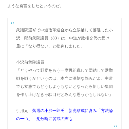
ような発言をしたというのだ。
衆議院選挙で中道改革連合から立候補して落選した小
沢一郎前衆院議員（83）は、中道が政権交代の受け
皿に「なり得ない」と批判しました。
小沢前衆院議員
「どうやって野党をもう一度再組織して団結して選挙
戦を戦うかというのは、本当に深刻な悩みだよ。中道
でも立憲でもどうしようもないとなったら新しい集団
を作り上げなきゃ駄目だとみんな思うかもしれない」
引用元
落選の小沢一郎氏 新党結成に含み「方法論
の一つ」 党分断に警戒の声も