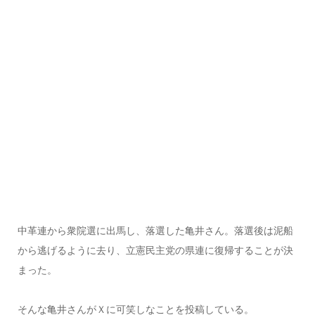
中革連から衆院選に出馬し、落選した亀井さん。落選後は泥船
から逃げるように去り、立憲民主党の県連に復帰することが決
まった。
そんな亀井さんがＸに可笑しなことを投稿している。