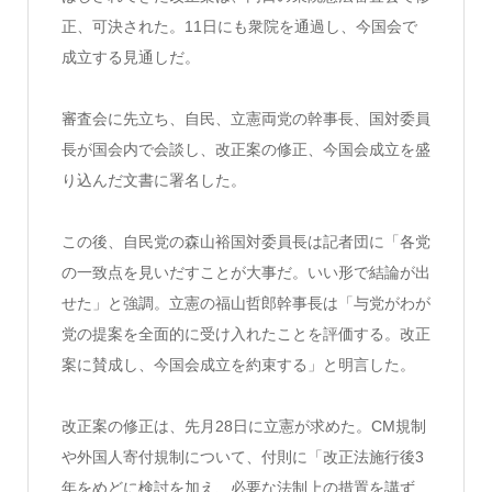
正、可決された。11日にも衆院を通過し、今国会で
成立する見通しだ。
審査会に先立ち、自民、立憲両党の幹事長、国対委員
長が国会内で会談し、改正案の修正、今国会成立を盛
り込んだ文書に署名した。
この後、自民党の森山裕国対委員長は記者団に「各党
の一致点を見いだすことが大事だ。いい形で結論が出
せた」と強調。立憲の福山哲郎幹事長は「与党がわが
党の提案を全面的に受け入れたことを評価する。改正
案に賛成し、今国会成立を約束する」と明言した。
改正案の修正は、先月28日に立憲が求めた。CM規制
や外国人寄付規制について、付則に「改正法施行後3
年をめどに検討を加え、必要な法制上の措置を講ず