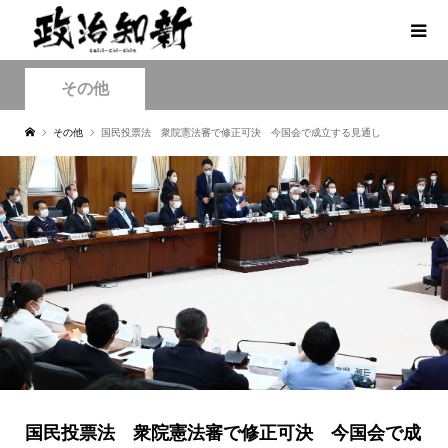
その他
その他
国民投票法 衆院憲法審で修正可決 今国会で成立する見通し
国民投票法 衆院憲法審で修正可決 今国会で成