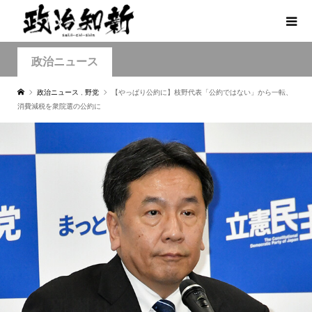
政治ニュース
政治ニュース
,
野党
【やっぱり公約に】枝野代表「公約ではない」から一転、
消費減税を衆院選の公約に