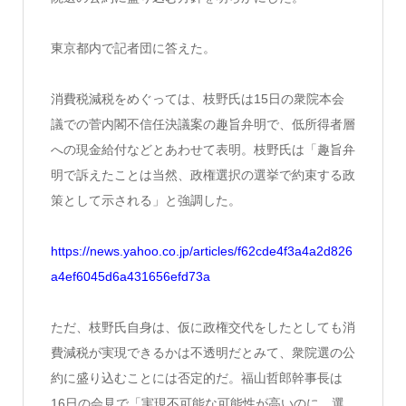
東京都内で記者団に答えた。
消費税減税をめぐっては、枝野氏は15日の衆院本会
議での菅内閣不信任決議案の趣旨弁明で、低所得者層
への現金給付などとあわせて表明。枝野氏は「趣旨弁
明で訴えたことは当然、政権選択の選挙で約束する政
策として示される」と強調した。
https://news.yahoo.co.jp/articles/f62cde4f3a4a2d826
a4ef6045d6a431656efd73a
ただ、枝野氏自身は、仮に政権交代をしたとしても消
費減税が実現できるかは不透明だとみて、衆院選の公
約に盛り込むことには否定的だ。福山哲郎幹事長は
16日の会見で「実現不可能な可能性が高いのに、選