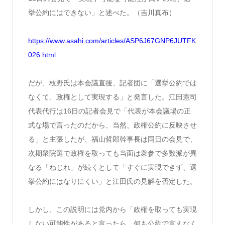
挙公約にはできない」と述べた。（吉川真布）
https://www.asahi.com/articles/ASP6J67GNP6JUTFK
026.html
だが、枝野氏は本会議直後、記者団に「選挙公約では
なくて、政権として実現する」と発言した。江田憲司
代表代行は16日の記者会見で「代表が本会議場の正
式な場で言ったのだから、当然、政権公約に反映させ
る」と主張したが、福山哲郎幹事長は同日の会見で、
次期衆院選で政権を取っても当面は衆参で多数派が異
なる「ねじれ」が続くとして「すぐに実現できず、選
挙公約にはなりにくい」と江田氏の見解を否定した。
しかし、この説明には党内から「政権を取っても実現
しない可能性があると言ったら、何も公約で言えなく