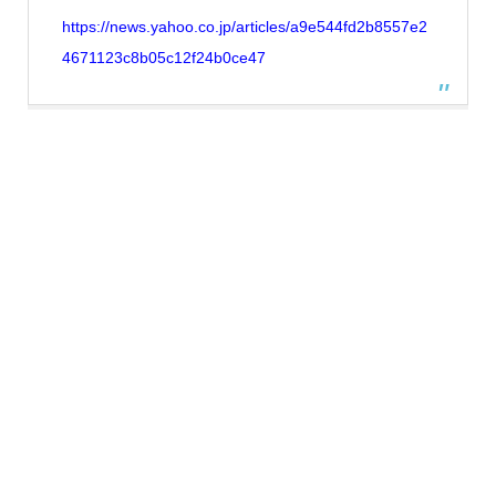
https://news.yahoo.co.jp/articles/a9e544fd2b8557e2
4671123c8b05c12f24b0ce47