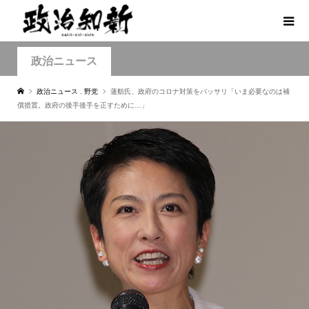
政治ニュース
政治ニュース
,
野党
蓮舫氏、政府のコロナ対策をバッサリ「いま必要なのは補
償措置。政府の後手後手を正すために…」