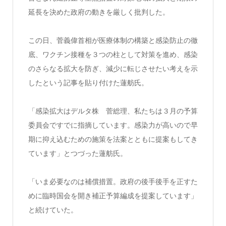
延長を決めた政府の動きを厳しく批判した。
この日、菅義偉首相が医療体制の構築と感染防止の徹
底、ワクチン接種を３つの柱として対策を進め、感染
のさらなる拡大を防ぎ、減少に転じさせたい考えを示
したという記事を貼り付けた蓮舫氏。
「感染拡大はデルタ株 菅総理、私たちは３月の予算
委員会ですでに指摘しています。感染力が高いので早
期に抑え込むための施策を法案とともに提案もしてき
ています」とつづった蓮舫氏。
「いま必要なのは補償措置。政府の後手後手を正すた
めに臨時国会を開き補正予算編成を提案しています」
と続けていた。