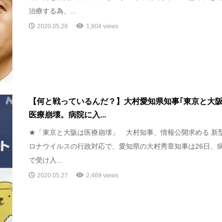
治療する為、...
2020.05.28
1,804 views
【何と戦っているんだ？】大村愛知県知事｢東京と大
医療崩壊。病院に入...
★「東京と大阪は医療崩壊」 大村知事、情報公開求める 新
ロナウイルスの行政対応で、愛知県の大村秀章知事は26日、
で受け入...
2020.05.27
2,469 views