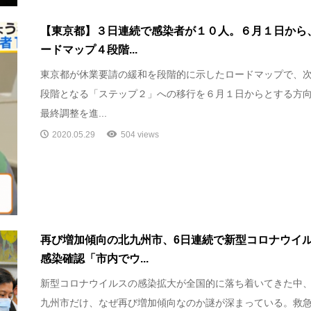
【東京都】３日連続で感染者が１０人。６月１日から
ードマップ４段階...
東京都が休業要請の緩和を段階的に示したロードマップで、
段階となる「ステップ２」への移行を６月１日からとする方
最終調整を進...
2020.05.29
504 views
再び増加傾向の北九州市、6日連続で新型コロナウイ
感染確認「市内でウ...
新型コロナウイルスの感染拡大が全国的に落ち着いてきた中
九州市だけ、なぜ再び増加傾向なのか謎が深まっている。救