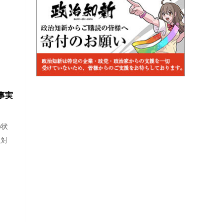
事実
の状
意対