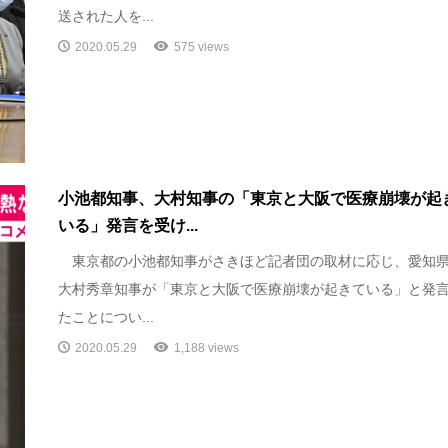
送された人を...
2020.05.29
575 views
小池都知事、大村知事の「東京と大阪で医療崩壊が起
いる」発言を受け...
東京都の小池都知事がさきほど記者団の取材に応じ、愛知
大村秀章知事が「東京と大阪で医療崩壊が起きている」と発
たことについ...
2020.05.29
1,188 views