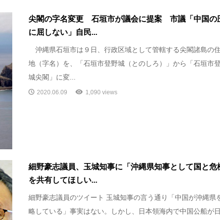
尖閣の字名変更 石垣市が議会に提案 市議「中国の
に屈しない」自民...
沖縄県石垣市は９日、行政区域として管轄する尖閣諸島の
地（字名）を、「石垣市登野城（とのしろ）」から「石垣市
城尖閣」に変...
2020.06.09
1,090 views
細野豪志議員、玉城知事に「沖縄県知事として国と危
を共有してほしい...
細野豪志議員のツイート 玉城知事の言う通り「中国が沖縄県
略している」事実はない。しかし、日本領海内で中国公船が