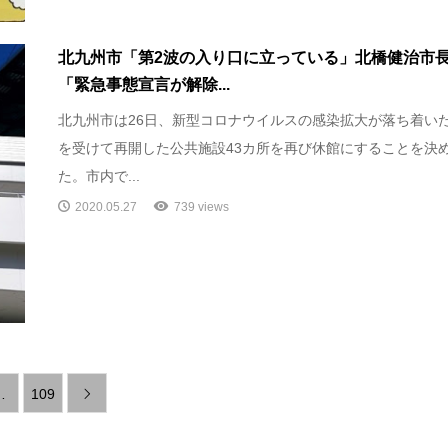
北九州市「第2波の入り口に立っている」北橋健治市
「緊急事態宣言が解除...
北九州市は26日、新型コロナウイルスの感染拡大が落ち着い
を受けて再開した公共施設43カ所を再び休館にすることを決
た。市内で...
2020.05.27
739 views
…
109
