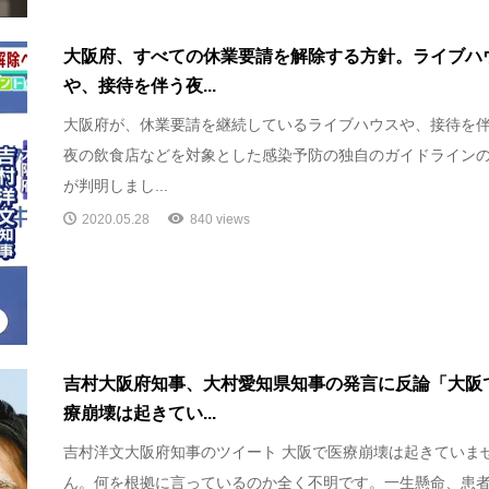
大阪府、すべての休業要請を解除する方針。ライブハ
や、接待を伴う夜...
大阪府が、休業要請を継続しているライブハウスや、接待を
夜の飲食店などを対象とした感染予防の独自のガイドライン
が判明しまし...
2020.05.28
840 views
吉村大阪府知事、大村愛知県知事の発言に反論「大阪
療崩壊は起きてい...
吉村洋文大阪府知事のツイート 大阪で医療崩壊は起きていま
ん。何を根拠に言っているのか全く不明です。一生懸命、患