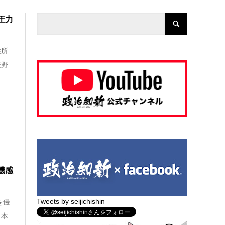
圧力
住所
登野
機感
Tweets by seijichishin
を侵
日本