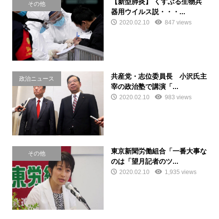
【新型肺炎】 くすぶる生物兵
その他
器用ウイルス説・・・...
2020.02.10
847 views
共産党・志位委員長 小沢氏主
政治ニュース
宰の政治塾で講演「...
2020.02.10
983 views
東京新聞労働組合「一番大事な
その他
のは「望月記者のツ...
2020.02.10
1,935 views