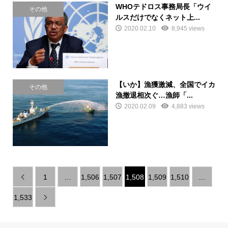
WHOテドロス事務局長「ウイ
その他
ルスだけでなくネット上...
2020.02.10
8,945 views
【いか】漁獲激減、全国でイカ
その他
漁撤退相次ぐ…漁師「...
2020.02.09
4,883 views
1
…
1,506
1,507
1,508
1,509
1,510
…

1,533
