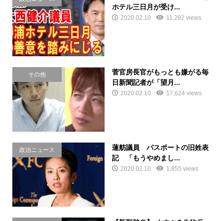
ホテル三日月が受け...
2020.02.10
11,292 views
菅官房長官がもっとも嫌がる毎
その他
日新聞記者が「望月...
2020.02.10
17,624 views
蓮舫議員 パスポートの旧姓表
政治ニュース
記 「もうやめまし...
2020.02.10
1,855 views