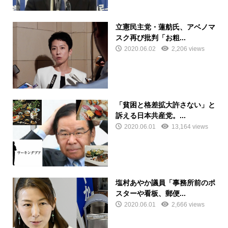
立憲民主党・蓮舫氏、アベノマ
スク再び批判「お粗...
2020.06.02
2,206 views
「貧困と格差拡大許さない」と
訴える日本共産党。...
2020.06.01
13,164 views
塩村あやか議員「事務所前のポ
スターや看板、郵便...
2020.06.01
2,666 views