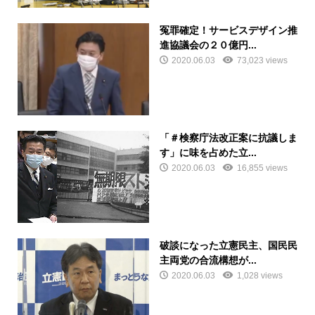
冤罪確定！サービスデザイン推
進協議会の２０億円...
2020.06.03
73,023 views
「＃検察庁法改正案に抗議しま
す」に味を占めた立...
2020.06.03
16,855 views
破談になった立憲民主、国民民
主両党の合流構想が...
2020.06.03
1,028 views