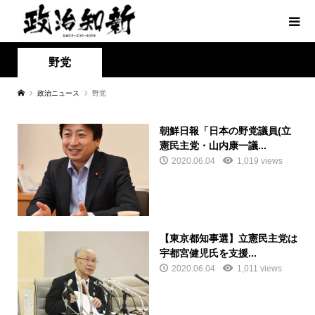
野党
政治ニュース
野党
朝鮮日報「日本の野党議員(立
憲民主党・山内康一議...
2020.06.04
1,019 views
【東京都知事選】立憲民主党は
宇都宮健児氏を支援...
2020.06.04
1,011 views