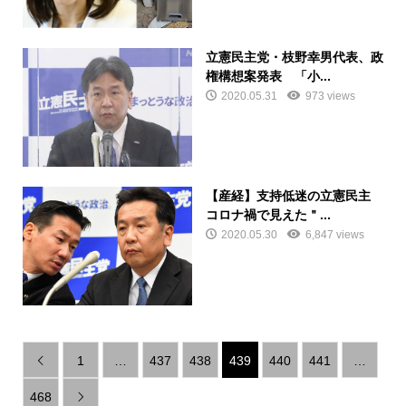
立憲民主党・枝野幸男代表、政
権構想案発表 「小...
2020.05.31
973 views
【産経】支持低迷の立憲民主
コロナ禍で見えた＂...
2020.05.30
6,847 views
1
…
437
438
439
440
441
…

468
