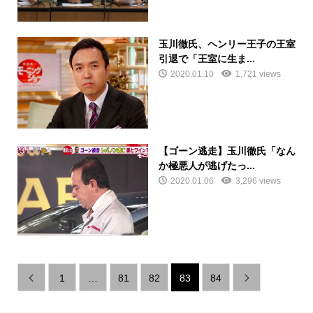
玉川徹氏、ヘンリー王子の王室
引退で「王室に生ま...
2020.01.10
1,721 views
【ゴーン逃走】玉川徹氏「なん
か極悪人が逃げたっ...
2020.01.06
3,296 views
1
…
81
82
83
84

