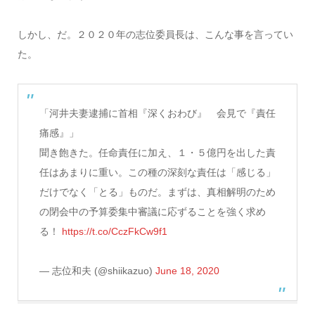
しかし、だ。２０２０年の志位委員長は、こんな事を言ってい
た。
「河井夫妻逮捕に首相『深くおわび』 会見で『責任
痛感』」
聞き飽きた。任命責任に加え、１・５億円を出した責
任はあまりに重い。この種の深刻な責任は「感じる」
だけでなく「とる」ものだ。まずは、真相解明のため
の閉会中の予算委集中審議に応ずることを強く求め
る！
https://t.co/CczFkCw9f1
— 志位和夫 (@shiikazuo)
June 18, 2020