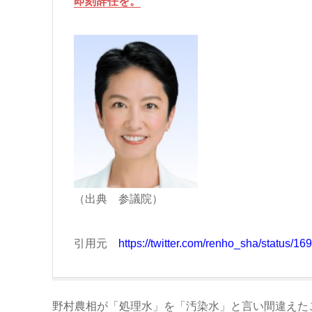
即刻辞任を。
（出典 参議院）
引用元
https://twitter.com/renho_sha/status
野村農相が「処理水」を「汚染水」と言い間違えた