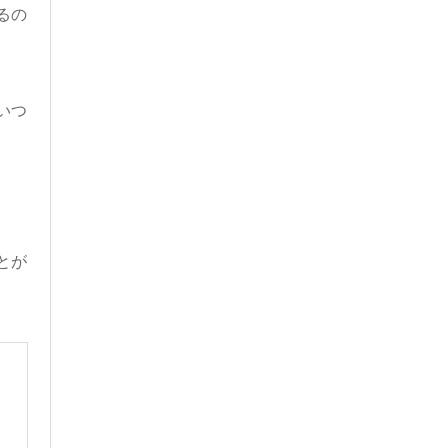
るの
いつ
とが