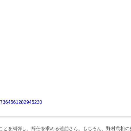
/1697364561282945230
ことを糾弾し、辞任を求める蓮舫さん。もちろん、野村農相の