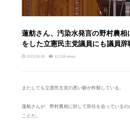
蓮舫さん、汚染水発言の野村農相
をした立憲民主党議員にも議員辞
2023.09.08
12,138 views
またしても立憲民主党の悪い癖が炸裂している。
蓮舫さんが、野村農相に対して辞任を迫っているの
ことだ。