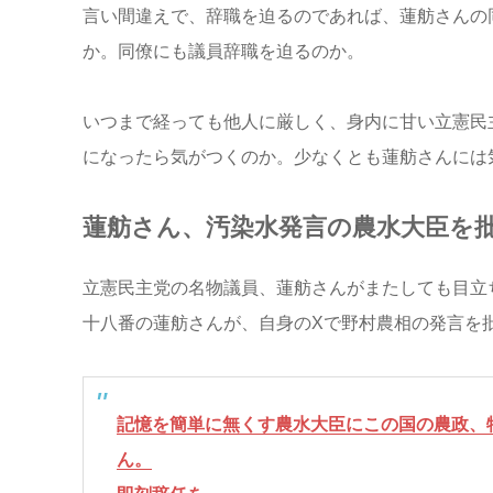
言い間違えで、辞職を迫るのであれば、蓮舫さんの
か。同僚にも議員辞職を迫るのか。
いつまで経っても他人に厳しく、身内に甘い立憲民
になったら気がつくのか。少なくとも蓮舫さんには
蓮舫さん、汚染水発言の農水大臣を
立憲民主党の名物議員、蓮舫さんがまたしても目立
十八番の蓮舫さんが、自身のXで野村農相の発言を
記憶を簡単に無くす農水大臣にこの国の農政、
ん。