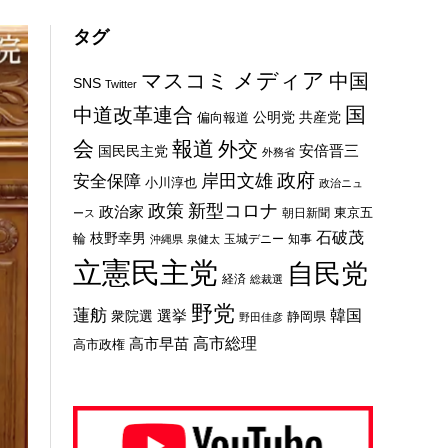
タグ
メディア
マスコミ
中国
SNS
Twitter
国
中道改革連合
公明党
共産党
偏向報道
会
報道
外交
安倍晋三
国民民主党
外務省
政府
岸田文雄
安全保障
小川淳也
政治ニュ
新型コロナ
政策
政治家
東京五
朝日新聞
ース
石破茂
枝野幸男
輪
玉城デニー
知事
沖縄県
泉健太
立憲民主党
自民党
経済
総裁選
野党
蓮舫
選挙
韓国
衆院選
静岡県
野田佳彦
高市総理
高市早苗
高市政権