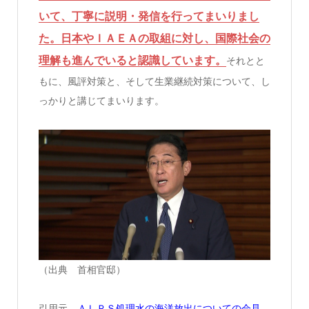
いて、丁寧に説明・発信を行ってまいりまし
た。日本やＩＡＥＡの取組に対し、国際社会の
理解も進んでいると認識しています。
それとと
もに、風評対策と、そして生業継続対策について、し
っかりと講じてまいります。
（出典 首相官邸）
引用元
ＡＬＰＳ処理水の海洋放出についての会見