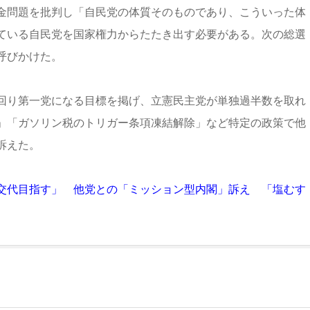
金問題を批判し「自民党の体質そのものであり、こういった体
ている自民党を国家権力からたたき出す必要がある。次の総選
呼びかけた。
回り第一党になる目標を掲げ、立憲民主党が単独過半数を取れ
」「ガソリン税のトリガー条項凍結解除」など特定の政策で他
訴えた。
交代目指す」 他党との「ミッション型内閣」訴え 「塩むす