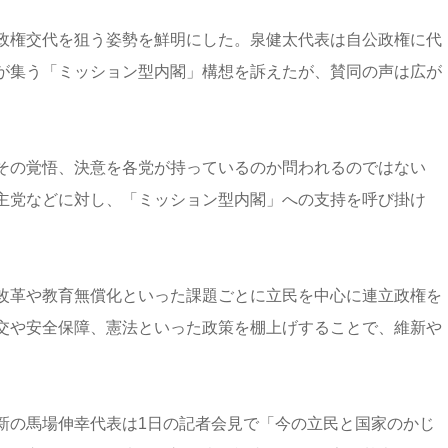
政権交代を狙う姿勢を鮮明にした。泉健太代表は自公政権に代
が集う「ミッション型内閣」構想を訴えたが、賛同の声は広が
その覚悟、決意を各党が持っているのか問われるのではない
主党などに対し、「ミッション型内閣」への支持を呼び掛け
改革や教育無償化といった課題ごとに立民を中心に連立政権を
交や安全保障、憲法といった政策を棚上げすることで、維新や
新の馬場伸幸代表は1日の記者会見で「今の立民と国家のかじ