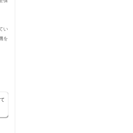
全保
てい
機を
て