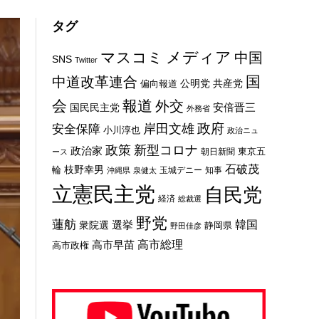
タグ
メディア
マスコミ
中国
SNS
Twitter
国
中道改革連合
公明党
共産党
偏向報道
会
報道
外交
安倍晋三
国民民主党
外務省
政府
岸田文雄
安全保障
小川淳也
政治ニュ
新型コロナ
政策
政治家
東京五
朝日新聞
ース
石破茂
枝野幸男
輪
玉城デニー
知事
沖縄県
泉健太
立憲民主党
自民党
経済
総裁選
野党
蓮舫
選挙
韓国
衆院選
静岡県
野田佳彦
高市総理
高市早苗
高市政権