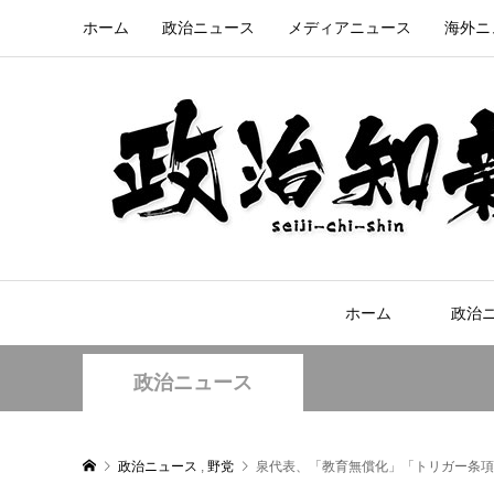
ホーム
政治ニュース
メディアニュース
海外ニ
ホーム
政治
政治ニュース
政治ニュース
,
野党
泉代表、「教育無償化」「トリガー条項