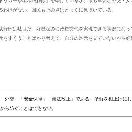
トリガー条項凍結解除」を挙げているが、最も重要な外交・安
るわけがない。国民もその点はとっくに見抜いている。
執行部は駄目だ。好機なのに政権交代を実現できる状況になっ
元をすくうことばかり考えて、自分の足元を見ていないから好
「外交」「安全保障」「憲法改正」である。それを棚上げにし
から防ぐことはできない。