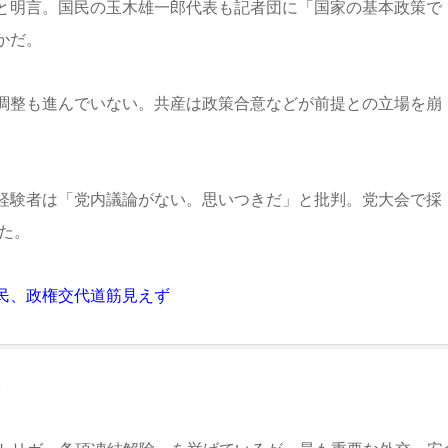
と明言。国民の玉木雄一郎代表も記者団に「国家の基本政策で
かだ。
調整も進んでいない。共産は政策合意などが前提との立場を崩
経験者は「党内議論がない。思いつきだ」と批判。党大会で採
た。
民、政権交代道筋見えず
。