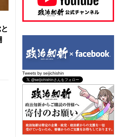
党と
棚
Tweets by seijichishin