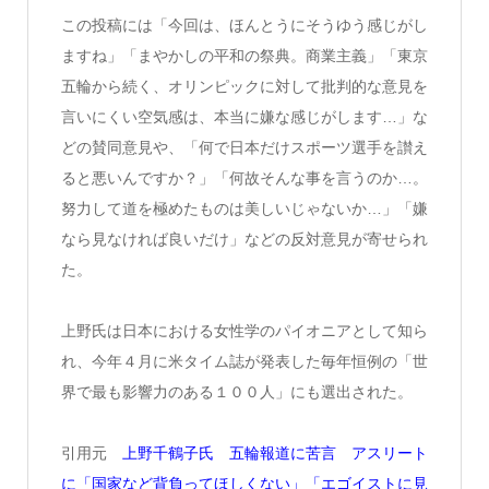
この投稿には「今回は、ほんとうにそうゆう感じがし
ますね」「まやかしの平和の祭典。商業主義」「東京
五輪から続く、オリンピックに対して批判的な意見を
言いにくい空気感は、本当に嫌な感じがします…」な
どの賛同意見や、「何で日本だけスポーツ選手を讃え
ると悪いんですか？」「何故そんな事を言うのか…。
努力して道を極めたものは美しいじゃないか…」「嫌
なら見なければ良いだけ」などの反対意見が寄せられ
た。
上野氏は日本における女性学のパイオニアとして知ら
れ、今年４月に米タイム誌が発表した毎年恒例の「世
界で最も影響力のある１００人」にも選出された。
引用元
上野千鶴子氏 五輪報道に苦言 アスリート
に「国家など背負ってほしくない」「エゴイストに見