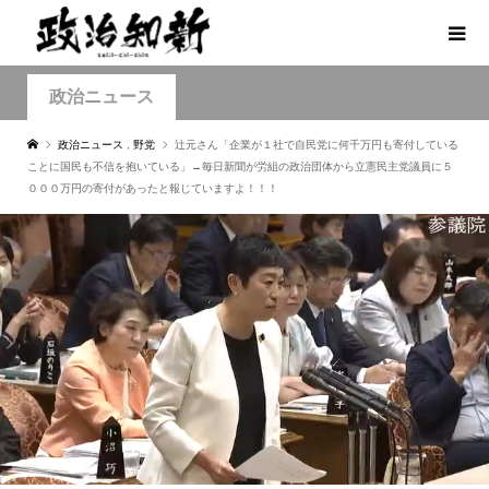
政治ニュース
政治ニュース
,
野党
辻元さん「企業が１社で自民党に何千万円も寄付している
ことに国民も不信を抱いている」→毎日新聞が労組の政治団体から立憲民主党議員に５
０００万円の寄付があったと報じていますよ！！！