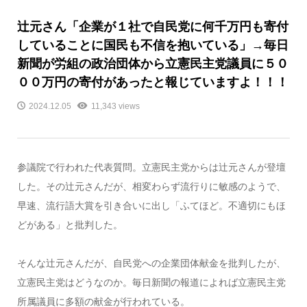
辻元さん「企業が１社で自民党に何千万円も寄付
していることに国民も不信を抱いている」→毎日
新聞が労組の政治団体から立憲民主党議員に５０
００万円の寄付があったと報じていますよ！！！
2024.12.05
11,343 views
参議院で行われた代表質問。立憲民主党からは辻元さんが登壇
した。その辻元さんだが、相変わらず流行りに敏感のようで、
早速、流行語大賞を引き合いに出し「ふてほど。不適切にもほ
どがある」と批判した。
そんな辻元さんだが、自民党への企業団体献金を批判したが、
立憲民主党はどうなのか。毎日新聞の報道によれば立憲民主党
所属議員に多額の献金が行われている。