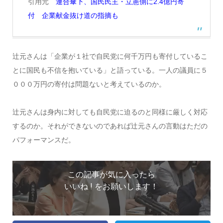
引用元
連合傘下、国民民主・立憲側に2.4億円寄
付 企業献金抜け道の指摘も
辻元さんは「企業が１社で自民党に何千万円も寄付しているこ
とに国民も不信を抱いている」と語っている。一人の議員に５
０００万円の寄付は問題ないと考えているのか。
辻元さんは身内に対しても自民党に迫るのと同様に厳しく対応
するのか。それができないのであれば辻元さんの言動はただの
パフォーマンスだ。
この記事が気に入ったら
いいね ! をお願いします！