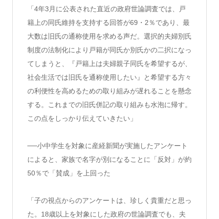
「4年3月に公表された直近の政府世論調査では、戸
籍上の同氏維持を支持する回答が69・2％であり、最
大数は旧氏の通称使用を求める声だ。選択的夫婦別氏
制度の法制化により戸籍が同氏か別氏かの二択になっ
てしまうと、『戸籍上は夫婦親子同氏を希望するが、
社会生活では旧氏を通称使用したい』と希望する方々
の利便性を高めるための取り組みが遅れることを懸念
する。これまでの旧氏併記の取り組みも水泡に帰す。
この点をしっかり伝えていきたい」
──小中学生を対象に産経新聞が実施したアンケート
によると、家族で名字が別になることに「反対」が約
50％で「賛成」を上回った
「子の視点からのアンケートは、珍しく貴重だと思っ
た。18歳以上を対象にした政府の世論調査でも、夫