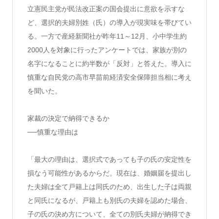
立憲民主党が民法改正案の国会提出に意欲を示すな
ど、選択的夫婦別姓（氏）の導入が現実味を帯びてい
る。一方で産経新聞社が昨年11～12月、小中学生約
2000人を対象に行ったアンケートでは、家族が別の
名字になることに約半数が「反対」と答えた。導入に
慎重な自民党の高市早苗前経済安全保障担当相に考え
を聞いた。
家裁の決定で納得できるか
──慎重な理由は
「最大の理由は、選択式であっても子の氏の安定性を
損なう可能性があるからだ。現在は、婚姻届を提出し
た夫婦は全て戸籍上は同氏のため、出生した子は両親
と同氏になるが、戸籍上も別氏の夫婦を認めた場合、
子の氏の決め方について、全ての別氏夫婦が納得でき