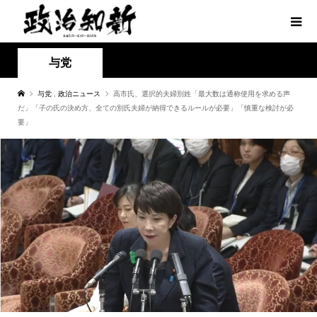
与党
与党
,
政治ニュース
高市氏、選択的夫婦別姓「最大数は通称使用を求める声
だ」「子の氏の決め方、全ての別氏夫婦が納得できるルールが必要」「慎重な検討が必
要」