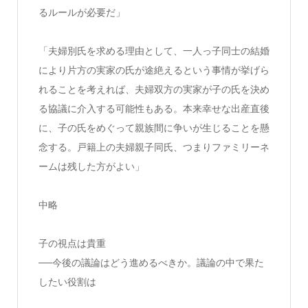
るルールが必要だ」
「夫婦別氏を求める理由として、一人っ子同士の結婚
により片方の実家の氏が途絶えるという事情が挙げら
れることを考えれば、夫婦双方の実家が子の氏を決め
る協議に介入する可能性もある。本来幸せな出産直後
に、子の氏をめぐって親族間に争いが生じることを懸
念する。戸籍上の夫婦親子同氏、つまりファミリーネ
ームは残した方がよい」
中略
子の視点は貴重
──今後の議論はどう進めるべきか。議論の中で果た
したい役割は