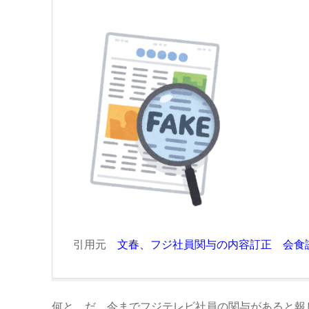
引用元
文春、フジ社員関与の内容訂正 会食誘
何と、だ。今までフジテレビ社員の関与があると報