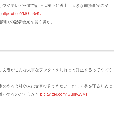
がフジテレビ報道で訂正…橋下弁護士「大きな前提事実の変
)
https://t.co/ZkfGl58vKv
無制限の記者会見を開く番か。
つ文春がこんな大事なファクトをしれっと訂正するってやばく
場のある会社や人は文春批判できない。むしろ身を守るために
誰がするのだろうか？
pic.twitter.com/ISuhjv2vMI