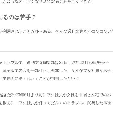
ったようなオープンな形式で記者会見を開くべきだ。
れるのは苦手？
が利用されることが多々ある。そんな週刊文春だがコソコソと
トラブルで、週刊文春編集部は28日、昨年12月26日発売号
、電子版で内容を一部訂正し謝罪した。女性がフジ社員から会
「中居氏に誘われた」ことが判明したという。
起きた2023年6月より前にフジ社員が女性を中居さん宅でのバ
を根拠に「フジ社員が件（くだん）のトラブルに関与した事実