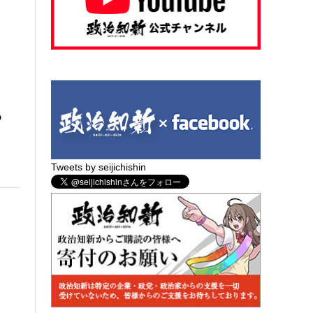
？
Tweets by seijichishin