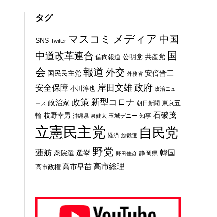
タグ
メディア
マスコミ
中国
SNS
Twitter
国
中道改革連合
公明党
共産党
偏向報道
会
報道
外交
安倍晋三
国民民主党
外務省
政府
岸田文雄
安全保障
小川淳也
政治ニュ
新型コロナ
政策
政治家
東京五
朝日新聞
ース
石破茂
枝野幸男
輪
玉城デニー
知事
沖縄県
泉健太
立憲民主党
自民党
経済
総裁選
野党
蓮舫
選挙
韓国
衆院選
静岡県
野田佳彦
高市総理
高市早苗
高市政権