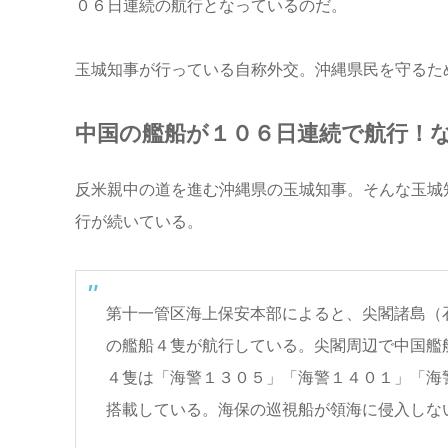
０６日連続の航行となっているのだ。
玉城知事が行っている自称外交。沖縄県民を守るた
中国の艦船が１０６日連続で航行！
反米親中の道を進む沖縄県の玉城知事。そんな玉城
行が続いている。
第十一管区海上保安本部によると、尖閣諸島（
の艦船４隻が航行している。尖閣周辺で中国艦
４隻は「海警１３０５」「海警１４０１」「海
搭載している。海保の巡視船が領海に侵入しな