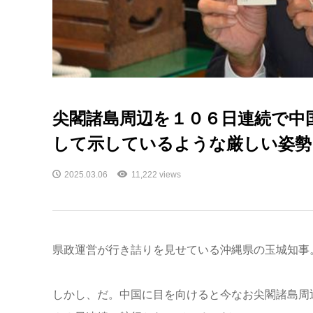
尖閣諸島周辺を１０６日連続で中
して示しているような厳しい姿勢
2025.03.06
11,222 views
県政運営が行き詰りを見せている沖縄県の玉城知事
しかし、だ。中国に目を向けると今なお尖閣諸島周