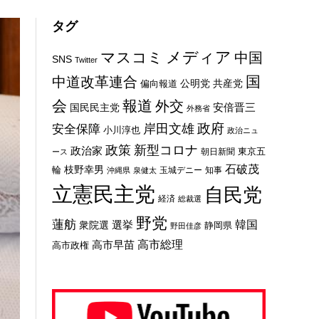
タグ
メディア
マスコミ
中国
SNS
Twitter
国
中道改革連合
公明党
共産党
偏向報道
会
報道
外交
安倍晋三
国民民主党
外務省
政府
岸田文雄
安全保障
小川淳也
政治ニュ
新型コロナ
政策
政治家
東京五
朝日新聞
ース
石破茂
枝野幸男
輪
玉城デニー
知事
沖縄県
泉健太
立憲民主党
自民党
経済
総裁選
野党
蓮舫
選挙
韓国
衆院選
静岡県
野田佳彦
高市総理
高市早苗
高市政権