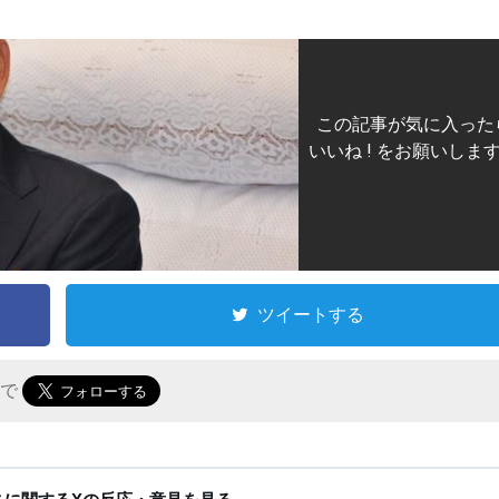
この記事が気に入った
いいね ! をお願いしま
ツイートする
r で