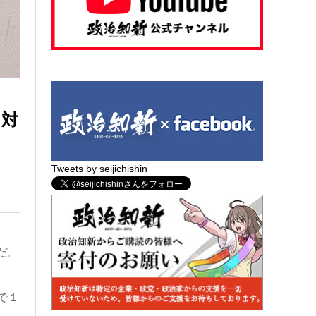
に対
Tweets by seijichishin
だ。
で１