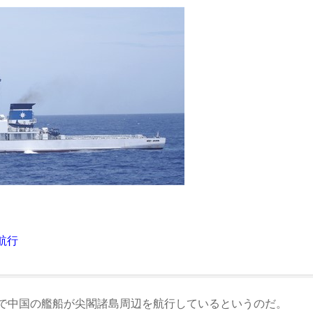
航行
で中国の艦船が尖閣諸島周辺を航行しているというのだ。