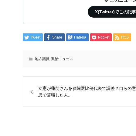
💬 このニュ
X(Twitter)で
Tweet
Share
Hatena
Pocket
RSS
地方議員
,
政治ニュース
立憲が蓮舫さんを参院選比例代表で調整？自らの意
思で辞職した人...