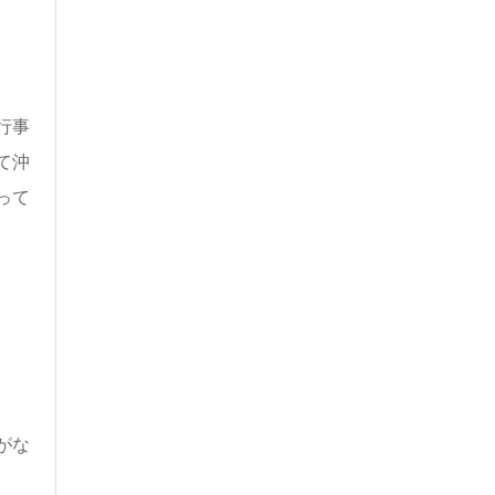
行事
て沖
って
がな