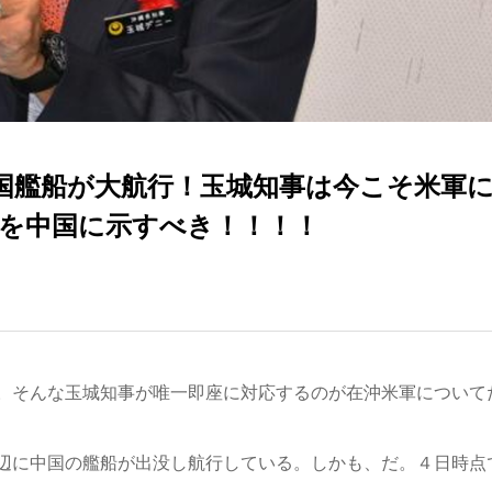
国艦船が大航行！玉城知事は今こそ米軍
を中国に示すべき！！！！
。そんな玉城知事が唯一即座に対応するのが在沖米軍について
辺に中国の艦船が出没し航行している。しかも、だ。４日時点