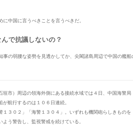
めに中国に言うべきことを言うべきだ。
なんで抗議しないの？
知事の弱腰な姿勢を見透かしてか、尖閣諸島周辺で中国の艦船
石垣市）周辺の領海外側にある接続水域では４日、中国海警局
船が航行するのは１０６日連続。
警１３０２」「海警１３０４」。いずれも機関砲らしきものを
いよう警告し、監視警戒を続けている。