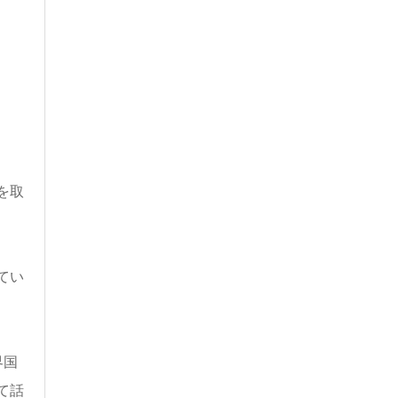
を取
てい
界国
て話