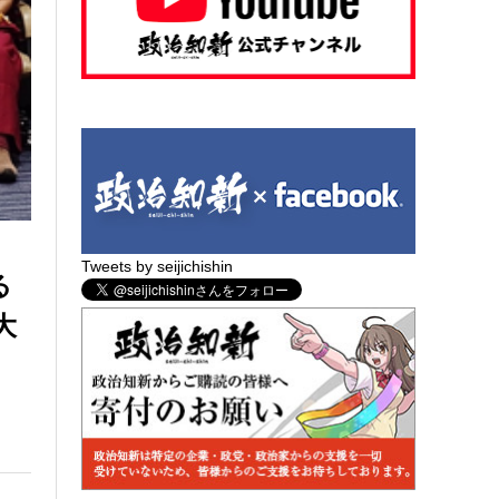
Tweets by seijichishin
る
大