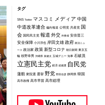
タグ
メディア
マスコミ
中国
SNS
Twitter
国
中道改革連合
公明党
共産党
偏向報道
会
報道
外交
安倍晋三
国民民主党
外務省
政府
岸田文雄
安全保障
小川淳也
政治ニュ
新型コロナ
政策
政治家
東京五
朝日新聞
ース
石破茂
枝野幸男
輪
玉城デニー
知事
沖縄県
泉健太
立憲民主党
自民党
経済
総裁選
野党
蓮舫
選挙
韓国
衆院選
静岡県
野田佳彦
高市総理
高市早苗
高市政権