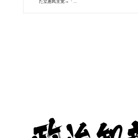
た立憲民主党→「...