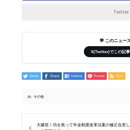
Twitte
💬 このニュ
X(Twitter)で
Tweet
Share
Hatena
Pocket
RSS
その他
大爆笑！功を焦って年金制度改革法案の修正合意し