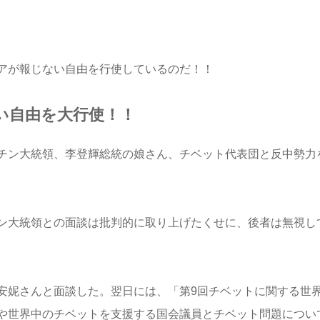
アが報じない自由を行使しているのだ！！
い自由を大行使！！
チン大統領、李登輝総統の娘さん、チベット代表団と反中勢力
ン大統領との面談は批判的に取り上げたくせに、後者は無視し
安妮さんと面談した。翌日には、「第9回チベットに関する世
や世界中のチベットを支援する国会議員とチベット問題につい