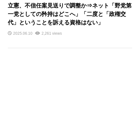
立憲、不信任案見送りで調整か⇒ネット「野党第
一党としての矜持はどこへ」「二度と「政権交
代」ということを訴える資格はない」
2025.06.10
2,261 views