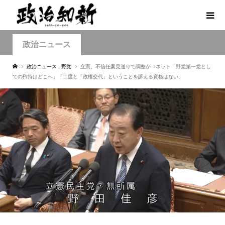
政治ニュース
政治ニュース
,
野党
立憲、不信任案見送りで調整か⇒ネット「野党第一党とし
ての矜持はどこへ」「二度と「政権交代」ということを訴える資格はない」