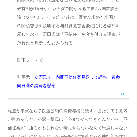
内閣への不信任決議案提出を見送る調整に入った。石
破首相が15日からカナダで開かれる主要7カ国首脳会
議（G7サミット）の前と後に、野党が求めた米国と
の関税交渉を説明する与野党党首会談に応じる姿勢を
示しており、野田氏は「不信任」を突き付ける理由が
薄れたと判断したとみられる。
以下ソースで
引用元
立憲民主、内閣不信任案見送りで調整 衆参
同日選の誘発を懸念
報道が事実なら参院選公約の消費減税に続き、またしても党内
が割れそうだ。小沢一郎氏は「今までやってきたんだから（不
信任案が）通るかもしれない時にやらないなんて馬鹿じゃない
かという話になる」と、不信任提出に慎重だった執行部を猛批