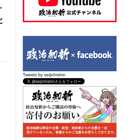
ケ
と
Tweets by seijichishin