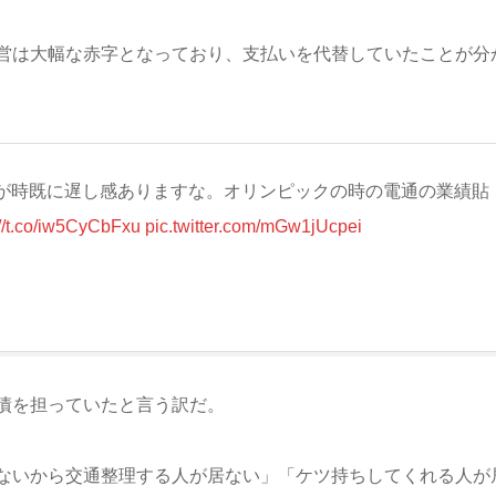
営は大幅な赤字となっており、支払いを代替していたことが分
が時既に遅し感ありますな。オリンピックの時の電通の業績貼
://t.co/iw5CyCbFxu
pic.twitter.com/mGw1jUcpei
債を担っていたと言う訳だ。
ないから交通整理する人が居ない」「ケツ持ちしてくれる人が