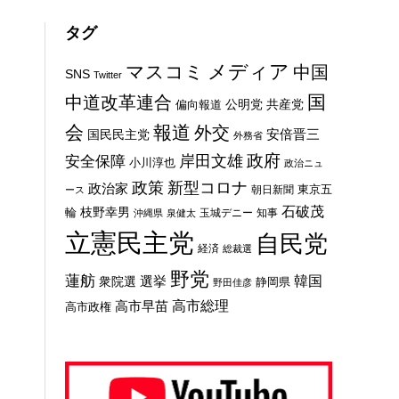
タグ
メディア
マスコミ
中国
SNS
Twitter
国
中道改革連合
公明党
共産党
偏向報道
会
報道
外交
安倍晋三
国民民主党
外務省
政府
岸田文雄
安全保障
小川淳也
政治ニュ
新型コロナ
政策
政治家
東京五
朝日新聞
ース
石破茂
枝野幸男
輪
玉城デニー
知事
沖縄県
泉健太
立憲民主党
自民党
経済
総裁選
野党
蓮舫
選挙
韓国
衆院選
静岡県
野田佳彦
高市総理
高市早苗
高市政権