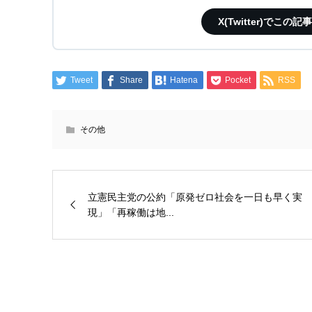
X(Twitter)で
Tweet
Share
Hatena
Pocket
RSS
その他
立憲民主党の公約「原発ゼロ社会を一日も早く実
現」「再稼働は地...