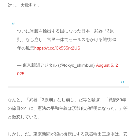
対し、大批判だ。
ついに軍艦を輸出する国になった日本 武器「3原
則」なし崩し、官民一体でセールスをかける戦後80
年の風景
https://t.co/Ck555rx2US
— 東京新聞デジタル (@tokyo_shimbun)
August 5, 2
025
なんと、「武器「3原則」なし崩し」だ等と騒ぎ、「戦後80年
の節目の年に、憲法の平和主義は形骸化が鮮明になった。」等
と激怒している。
しかし、だ。東京新聞が錦の御旗にする武器輸出三原則は、安