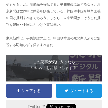
そもそも、だ。装備品を移転すると平和主義に反するなら、東
京新聞は世界中に武器を販売している、韓国や中国を戦争主義
の国と批判すべきであろう。しかし、東京新聞は、そうした批
判を韓国や中国にぶつけた事は無い。
東京新聞は、事実誤認の上に、中国や韓国の死の商人ぶりは無
視する恥知らずを猛省すべきだ。
この記事が気に入ったら
いいね ! をお願いします！
シェアする
ツイートする
Twitter で