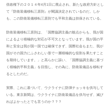
倍政権下の２０１４年4月1日に廃止され、新たな政府方針とし
て『防衛装備移転三原則』が閣議決定されているのだ。しか
も、この防衛装備移転三原則でも平和主義は担保されている。
防衛装備移転三原則は、「国際協調主義の観点からも、我が国
によるより積極的な対応が不可欠となっています。我が国の平
和と安全は我が国一国では確保できず、国際社会もまた、我が
国がその国力にふさわしい形で一層積極的な役割を果たすこと
を期待しています。」と高らかに謳い、「国際協調主義に基づ
く積極的平和主義」を目指し、その為に、防衛装備品を移転す
るとしたのだ。
実際、これに基づいて、ウクライナに防弾チョッキを供与して
いる。東京新聞は、ウクライナに防衛装備品を供与せず、滅び
ればよかったとでも言うのか？？？