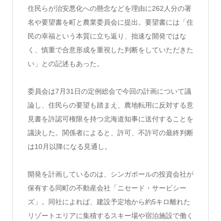
住民らが治安悪化への懸念などを理由に262人分の署
名や要望書を町と農業委員会に提出。要望書には「住
民の幸福という本質に立ち返り、拙速な開発ではな
く、慎重で合意形成を重視した判断をしていただきた
い」との記述もあった。
委員会は7月31日の定例総会で今回の計画について議
論し、住民らの要望も踏まえ、農地転用に反対する意
見書を許認可権限を持つ北海道知事に送付することを
議決した。関係者によると、許可、不許可の最終判断
は10月以降になる見通し。
開発を計画しているのは、シンガポールの投資会社が
保有する同町の不動産会社「ニセード・サービシー
ズ」。同社によれば、建設予定地から約5キロ離れた
リゾートエリアに集積するスキー場や宿泊施設で働く