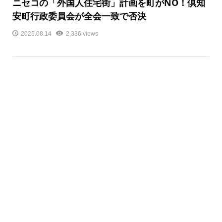
ニセコの「外国人住宅街」計画を町がNO！倶知
安町行政委員会が全会一致で否決
2025.08.14
2,336 views