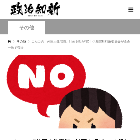
その他
その他
ニセコの「外国人住宅街」計画を町がNO！倶知安町行政委員会が全会
一致で否決