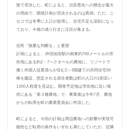
致で否決した。町によると、治安悪化への懸念が最大
の理由で、開発計画が否決されるのは異例。ただ、ニ
セコでは冬季に人口が急増し、住宅不足も深刻になっ
ており、今後の成り行きに注目が集まる。
住民「慎重な判断を」と要望
計画によると、JR倶知安駅の南東約700メートルの市
街地にある約2・7ヘクタールの農地に、リゾートで
働く外国人従業員らが住む2～3階建ての共同住宅30
棟を建設。想定される居住者数は町の人口の1割近い
1200人程度を見込む。開発予定地は市街地に近い場
所にある「第３種農地」で、事業者は今年7月、農地
からの転用を町の農業委員会に申請した。
町によると、今回の計画は周辺農地への影響や実現可
能性など転用の条件をいずれも満たしていたが、近隣