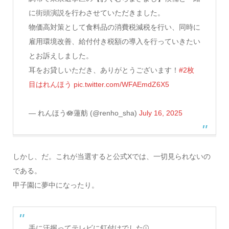
に街頭演説を行わさせていただきました。
物価高対策として食料品の消費税減税を行い、同時に
雇用環境改善、給付付き税額の導入を行っていきたい
とお訴えしました。
耳をお貸しいただき、ありがとうございます！
#2枚
目はれんほう
pic.twitter.com/WFAEmdZ6X5
— れんほう🪷蓮舫 (@renho_sha)
July 16, 2025
しかし、だ。これが当選すると公式Xでは、一切見られないの
である。
甲子園に夢中になったり。
手に汗握ってテレビに釘付けでした⚾️