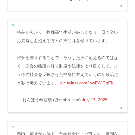
格差が広がり、物価高で生活が厳しくなり、日々辛い
お気持ちを抱える方々の声に耳を傾けています。
誰かを排除することで、そうした声に応えるのではな
く、国会の熟議を経て制度や法律をより良くして、よ
り今の社会を反映させた中身に変えていくのが政治だ
と私は考えています。
pic.twitter.com/ibwEWiGgFK
— れんほう🪷蓮舫 (@renho_sha)
July 17, 2025
春頃に与党から浮上した給付金は「バラマキ」批判を