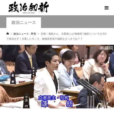
政治ニュース
政治ニュース
,
野党
悲報！蓮舫さん、当選後には“物価高”“減税”について公式X
で発信せず！当選した今こそ、物価高対策や減税をすべきでは？？