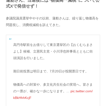
蓮舫さん、当選後には“物価高”“減税”について公
式Xで発信せず！
参議院議員選挙中やその以前、蓮舫さんは、繰り返し物価高を
問題視し、消費税減税を訴えてきた。
高円寺駅前をお借りして東京選挙区の【おくむらまさ
よし】候補、立憲民主党・小川淳也幹事長とともに街
頭演説を行いました。
期日前投票は明日まで、7月20日が投開票日です。
物価高への対策や、多文化共生社会の実現へ。皆さま
の一票が、確かな一歩になります。…
pic.twitter.com/
kBkHhhKcjF