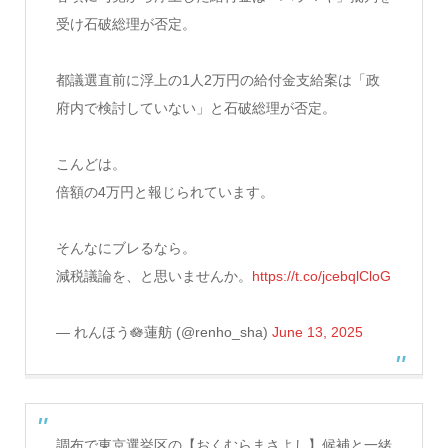
受け石破総理が否定。
都議選直前に浮上の1人2万円の給付金支給案は「政
府内で検討していない」と石破総理が否定。
こんどは。
倍額の4万円と報じられています。
そんなにブレるなら。
減税議論を、と思いませんか。
https://t.co/jcebqlCloG
— れんほう🪷蓮舫 (@renho_sha)
June 13, 2025
調布で東京選挙区の【おくむらまさよし】候補と一緒