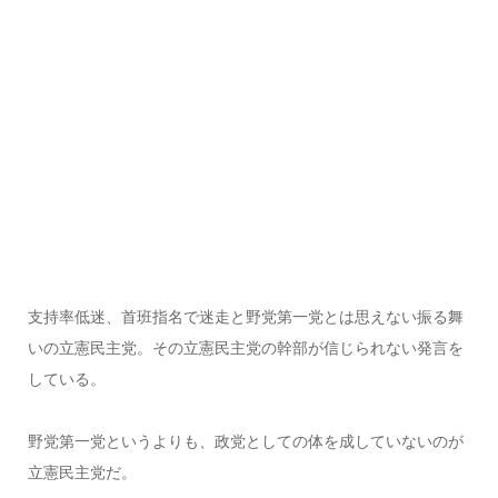
支持率低迷、首班指名で迷走と野党第一党とは思えない振る舞
いの立憲民主党。その立憲民主党の幹部が信じられない発言を
している。
野党第一党というよりも、政党としての体を成していないのが
立憲民主党だ。