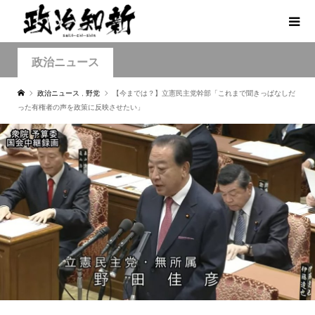
政治ニュース
政治ニュース
,
野党
【今までは？】立憲民主党幹部「これまで聞きっぱなしだ
った有権者の声を政策に反映させたい」