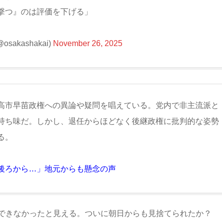
撃つ』のは評価を下げる」
kashakai)
November 26, 2025
高市早苗政権への異論や疑問を唱えている。党内で非主流派と
持ち味だ。しかし、退任からほどなく後継政権に批判的な姿勢
る。
後ろから…」地元からも懸念の声
できなかったと見える。ついに朝日からも見捨てられたか？