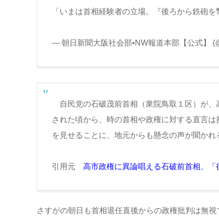
「いまは首相経験者の立場。『後ろから鉄砲を
— 朝日新聞大阪社会部•NW報道本部【公式】 (@osa
自民党の石破茂前首相（衆院鳥取１区）が、
された頃から、時の首相や政権に対する直言は
を見せることに、地元からも懸念の声が聞かれ
引用元
高市政権に異論唱える石破前首相、「
さすがの朝日も首相退任直後からの政権批判は無視