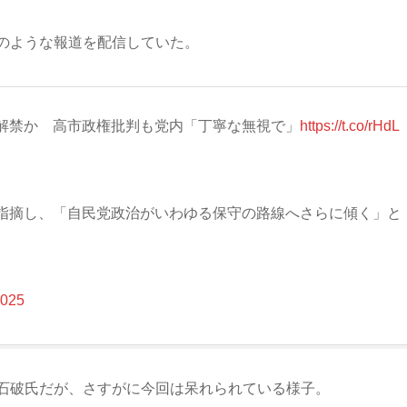
のような報道を配信していた。
解禁か 高市政権批判も党内「丁寧な無視で」
https://t.co/rHdL
指摘し、「自民党政治がいわゆる保守の路線へさらに傾く」と
2025
石破氏だが、さすがに今回は呆れられている様子。