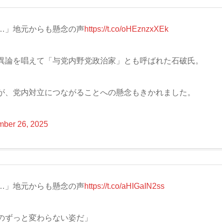
…」地元からも懸念の声
https://t.co/oHEznzxXEk
異論を唱えて「与党内野党政治家」とも呼ばれた石破氏。
が、党内対立につながることへの懸念もきかれました。
ber 26, 2025
…」地元からも懸念の声
https://t.co/aHIGaIN2ss
のずっと変わらない姿だ」