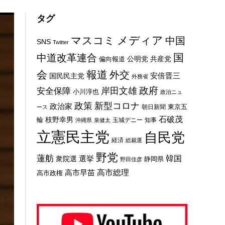
タグ
メディア
マスコミ
中国
SNS
Twitter
国
中道改革連合
公明党
共産党
偏向報道
会
報道
外交
安倍晋三
国民民主党
外務省
政府
岸田文雄
安全保障
小川淳也
政治ニュ
新型コロナ
政策
政治家
東京五
朝日新聞
ース
石破茂
枝野幸男
輪
玉城デニー
知事
沖縄県
泉健太
立憲民主党
自民党
経済
総裁選
野党
蓮舫
選挙
韓国
衆院選
静岡県
野田佳彦
高市総理
高市早苗
高市政権