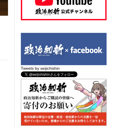
Tweets by seijichishin