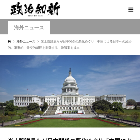
海外ニュース
海外ニュース
米上院議員らが日中関係の悪化めぐり「中国による日本への経済
的、軍事的、外交的威圧を非難する」決議案を提出