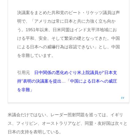
決議案をまとめた共和党のピート・リケッツ議員は声
明で、「アメリカは常に日本と共に力強く立ち向か
う。1951年以来、日米同盟はインド太平洋地域にお
ける平和、安全、そして繁栄の礎となってきた。中国
による日本への威嚇行為は容認できない」とし、中国
を非難しています。
引用元
日中関係の悪化めぐり米上院議員が“日本支
持”表明の決議案を提出…「中国による日本への威圧
を非難」
米議会だけではない、レーダー照射問題を巡っては、イギリ
ス、フィリピン、オーストラリアなど、同盟・友好国は次々と
日本の支持を表明している。