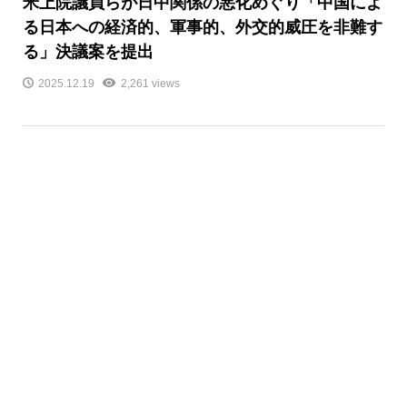
米上院議員らが日中関係の悪化めぐり「中国によ
る日本への経済的、軍事的、外交的威圧を非難す
る」決議案を提出
2025.12.19
2,261 views