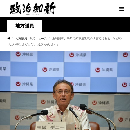
地方議員
地方議員
,
政治ニュース
玉城知事、来年の知事選出馬の明言避けるも「私がや
りたい事はまだまだいっぱいあります」