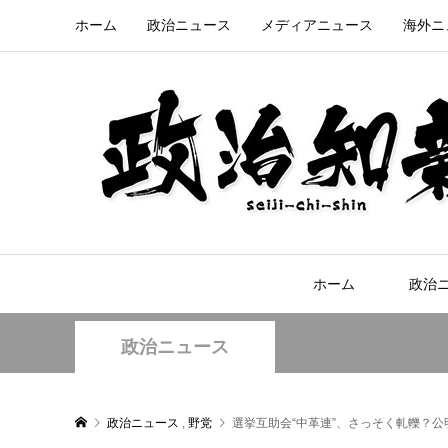
ホーム
政治ニュース
メディアニュース
海外ニ
ホーム
政治
政治ニュース
政治ニュース
,
野党
選挙互助会“中革連”、さっそく軋轢？