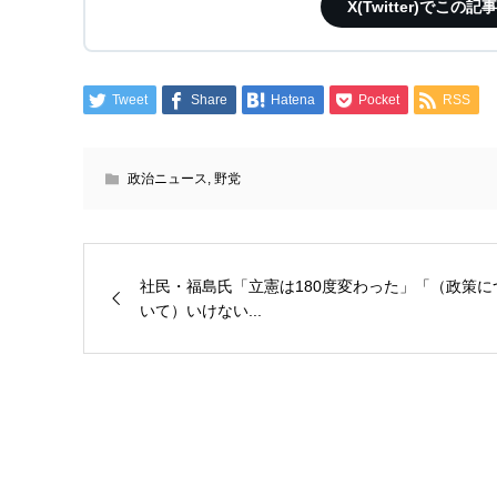
X(Twitter)で
Tweet
Share
Hatena
Pocket
RSS
政治ニュース
,
野党
社民・福島氏「立憲は180度変わった」「（政策に
いて）いけない...