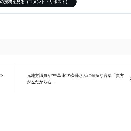
この記事の投稿を見る（コメント・リポスト）
つ
元地方議員が“中革連”の斉藤さんに辛辣な言葉「貴方
が左だから右...