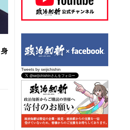
自身
Tweets by seijichishin