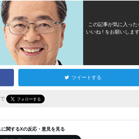
この記事が気に入った
いいね ! をお願いしま
ツイートする
r で
ースに関するXの反応・意見を見る