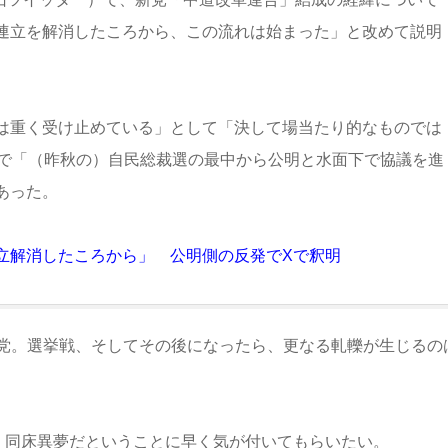
連立を解消したころから、この流れは始まった」と改めて説明
は重く受け止めている」として「決して場当たり的なものでは
合で「（昨秋の）自民総裁選の最中から公明と水面下で協議を進
あった。
立解消したころから」 公明側の反発でXで釈明
党。選挙戦、そしてその後になったら、更なる軋轢が生じるの
。同床異夢だということに早く気が付いてもらいたい。