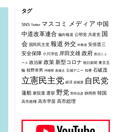
タグ
メディア
マスコミ
中国
SNS
Twitter
国
中道改革連合
公明党
共産党
偏向報道
会
報道
外交
安倍晋三
国民民主党
外務省
政府
岸田文雄
安全保障
小川淳也
政治ニュ
新型コロナ
政策
政治家
東京五
朝日新聞
ース
石破茂
枝野幸男
輪
玉城デニー
知事
沖縄県
泉健太
立憲民主党
自民党
経済
総裁選
野党
蓮舫
選挙
韓国
衆院選
静岡県
野田佳彦
高市総理
高市早苗
高市政権