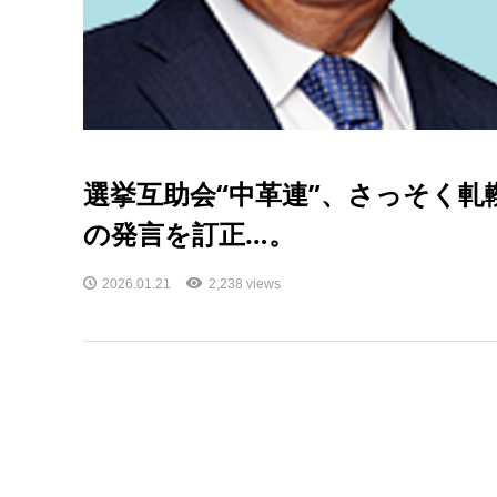
選挙互助会“中革連”、さっそく
の発言を訂正…。
2026.01.21
2,238 views