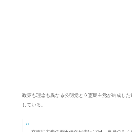
政策も理念も異なる公明党と立憲民主党が結成した
している。
立憲民主党の野田佳彦代表は17日、自身のX