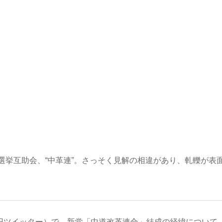
選挙互助会、“中革連”。さっそく見解の相違があり、軋轢が表
（旧ツイッター）で、新党「中道改革連合」結成の経緯について