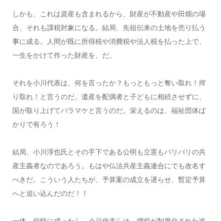
しかも、これは資産も含まれるから、財産が不動産や田畑の場
合、それも課税対象になる。結局、先祖伝来の土地を売り払う
事に成る。人間が既に所得税や消費税や法人税を払った上で、
一生をかけて作った財産を、だ。
それを小川代表は、何を言ったか？もっともっと奪い取れ！搾
り取れ！と言うのだ。遺産を配偶者と子どもに相続させずに、
国が取り上げてバラマケと言うのだ。栄えるのは、福祉団体ば
かりで有ろう！
結局、小川淳也氏とその手下である公明も立憲もバリバリの共
産主義者なのであろう。もはや仏法共産主義連合にでも改名す
べきだ。こういう人たちが、予算案の成立を遅らせ、暫定予算
へと追い込んだのだ！！