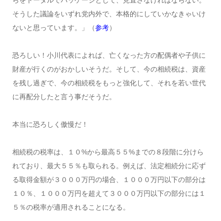
らをトータルでパッケージとして、見直さなければならない。
そうした議論をいずれ党内外で、本格的にしていかなきゃいけ
ないと思っています。」（
参考
）
恐ろしい！小川代表によれば、亡くなった方の配偶者や子供に
財産が行くのがおかしいそうだ。そして、今の相続税は、資産
を残し過ぎで、今の相続税をもっと強化して、それを若い世代
に再配分したと言う事だそうだ。
本当に恐ろしく傲慢だ！
相続税の税率は、１０%から最高５５%までの８段階に分けら
れており、最大５５％も取られる。例えば、法定相続分に応ず
る取得金額が３０００万円の場合、１０００万円以下の部分は
１０％、１０００万円を超えて３０００万円以下の部分には１
５％の税率が適用されることになる。