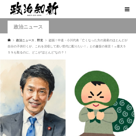
政治ニュース
政治ニュース
,
野党
盗賊！中道・小川代表「亡くなった方の資産のほとんどが
自分の子供行くが、これを没収して若い世代に配りたい！」との趣旨の発言！→最大５
５％も取るのに、どこが“ほとんど”なの？！