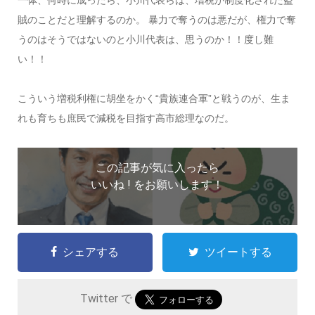
一体、何時に成ったら、小川代表らは、増税が制度化された盗
賊のことだと理解するのか。 暴力で奪うのは悪だが、権力で奪
うのはそうではないのと小川代表は、思うのか！！度し難
い！！
こういう増税利権に胡坐をかく“貴族連合軍”と戦うのが、生ま
れも育ちも庶民で減税を目指す高市総理なのだ。
この記事が気に入ったら
いいね ! をお願いします！
シェアする
ツイートする
Twitter で