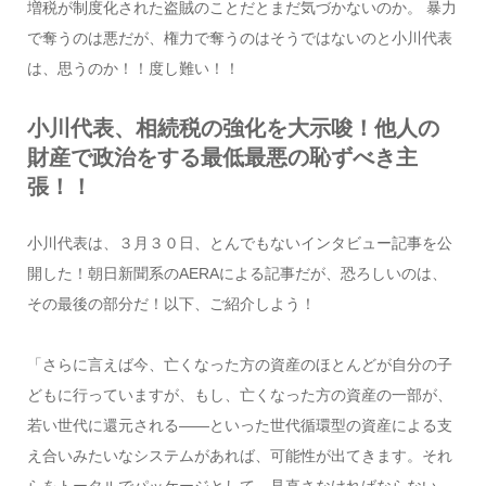
増税が制度化された盗賊のことだとまだ気づかないのか。 暴力
で奪うのは悪だが、権力で奪うのはそうではないのと小川代表
は、思うのか！！度し難い！！
小川代表、相続税の強化を大示唆！他人の
財産で政治をする最低最悪の恥ずべき主
張！！
小川代表は、３月３０日、とんでもないインタビュー記事を公
開した！朝日新聞系のAERAによる記事だが、恐ろしいのは、
その最後の部分だ！以下、ご紹介しよう！
「さらに言えば今、亡くなった方の資産のほとんどが自分の子
どもに行っていますが、もし、亡くなった方の資産の一部が、
若い世代に還元される――といった世代循環型の資産による支
え合いみたいなシステムがあれば、可能性が出てきます。それ