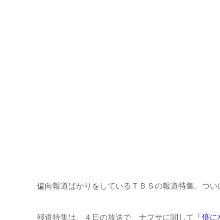
偏向報道ばかりをしているＴＢＳの報道特集。つい
報道特集は、４日の放送で、ナフサに関して
「倍に