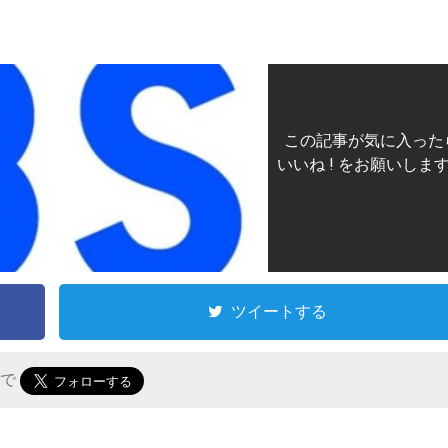
この記事が気に入った
いいね ! をお願いしま
ツイートする
r で