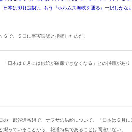
、日本は6月に詰む。もう『ホルムズ海峡を通る』一択しかな
ＮＳで、５日に事実誤認と指摘したのだ。
、「日本は６月には供給が確保できなくなる」との指摘があり
日の一部報道番組で、ナフサの供給について、「日本は６月に
と綴っていることから、報道特集であることは間違いない。