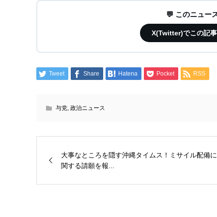
💬 このニュ
X(Twitter)で
Tweet
Share
Hatena
Pocket
RSS
与党
,
政治ニュース
大事なところを隠す沖縄タイムス！ミサイル配備に
関する請願を報...