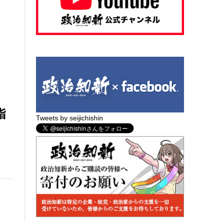
指
Tweets by seijichishin