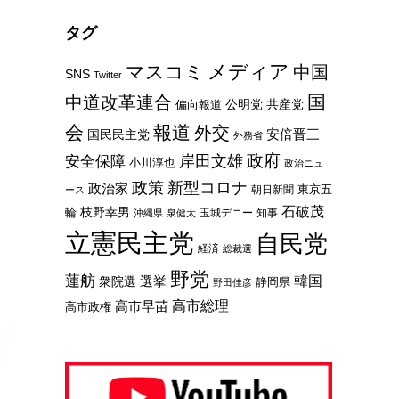
タグ
メディア
マスコミ
中国
SNS
Twitter
国
中道改革連合
公明党
共産党
偏向報道
会
報道
外交
安倍晋三
国民民主党
外務省
政府
岸田文雄
安全保障
小川淳也
政治ニュ
新型コロナ
政策
政治家
東京五
朝日新聞
ース
石破茂
枝野幸男
輪
玉城デニー
知事
沖縄県
泉健太
立憲民主党
自民党
経済
総裁選
野党
蓮舫
選挙
韓国
衆院選
静岡県
野田佳彦
高市総理
高市早苗
高市政権