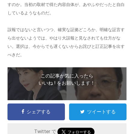
すのか。当初の取材で得た内容自体が、あやふやだったと自白
しているようなものだ。
誤報ではないと言いつつ、確実な証拠どころか、明確な証言す
ら出せないようでは、やはり大誤報と見なされても仕方がな
い。選択は、今からでも遅くないからお詫びと訂正記事を出す
べきだ。
この記事が気に入ったら
いいね ! をお願いします！
シェアする
ツイートする
Twitter で