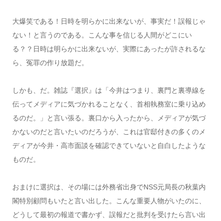
大爆笑である！日時を明らかに出来ないが、事実だ！誤報じゃ
ない！と言うのである。こんな事を信じる人間がどこにい
る？？日時は明らかに出来ないが、実際にあったが許されるな
ら、冤罪の作り放題だ。
しかも、だ。雑誌『選択』は「今井はつまり、裏門と裏導線を
伝ってメディアに気づかれることなく、首相執務室に乗り込め
るのだ。」と言い張る。裏口から入ったから、メディアが気づ
かないのだと言いたいのだろうが、これは官邸付きの多くのメ
ディアが今井・高市面談を確認できていないと自白したような
ものだ。
おまけに選択は、その場には外務省出身でNSS元局長の秋葉内
閣特別顧問もいたと言い出した。こんな重要人物がいたのに、
どうして最初の報道で書かず、誤報だと批判を受けたら言い出