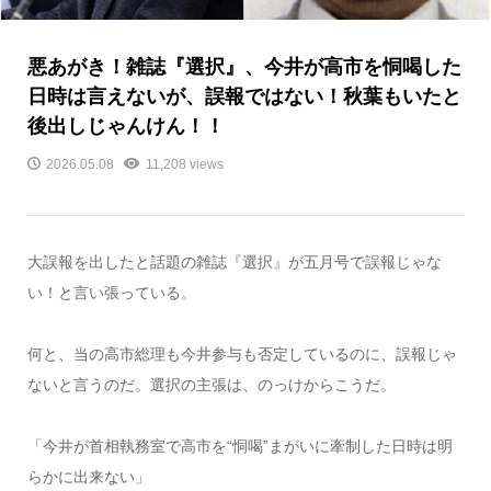
悪あがき！雑誌『選択』、今井が高市を恫喝した
日時は言えないが、誤報ではない！秋葉もいたと
後出しじゃんけん！！
2026.05.08
11,208 views
大誤報を出したと話題の雑誌『選択』が五月号で誤報じゃな
い！と言い張っている。
何と、当の高市総理も今井参与も否定しているのに、誤報じゃ
ないと言うのだ。選択の主張は、のっけからこうだ。
「今井が首相執務室で高市を“恫喝”まがいに牽制した日時は明
らかに出来ない」