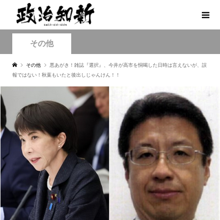
その他
その他
悪あがき！雑誌『選択』、今井が高市を恫喝した日時は言えないが、誤
報ではない！秋葉もいたと後出しじゃんけん！！