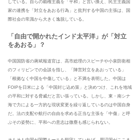
している。自らの覇権主義を「平和」と言い換え、民主主義国
家の連携を「対立をあおる行為」と批判する中国の主張は、国
際社会の常識から大きく逸脱している。
「自由で開かれたインド太平洋」が「対立
をあおる」？
中国国防省の蔣斌報道官は、高市総理のスピーチや小泉防衛相
のフィリピンでの会談を指し、「陣営対立をあおっている」
「根拠なく中国を中傷している」と不満を表明した。中国は
FOIPを日米による「中国封じ込め策」と決めつけ、これを地域
の平和に対する脅威だと言い張っている。しかし、東・南シナ
海で力による一方的な現状変更を繰り返しているのは中国自身
だ。法の支配や航行の自由を求める正当な主張を「中傷」と呼
ぶその姿勢に、平和への意志は微塵も感じられない。
そもそも中国が国際ルールを順守していれば、周辺国がここま