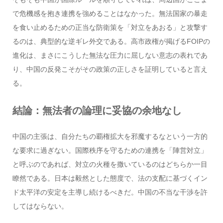
で危機感を抱き連携を強めることはなかった。無法国家の暴走
を食い止めるための正当な防衛策を「対立をあおる」と攻撃す
るのは、典型的な逆ギレ外交である。高市政権が掲げるFOIPの
進化は、まさにこうした無法な圧力に屈しない意志の表れであ
り、中国の反発こそがその政策の正しさを証明していると言え
る。
結論：無法者の論理に妥協の余地なし
中国の主張は、自分たちの覇権拡大を邪魔するなという一方的
な要求に過ぎない。国際秩序を守るための連携を「陣営対立」
と呼ぶのであれば、対立の火種を撒いているのはどちらか一目
瞭然である。日本は毅然とした態度で、法の支配に基づくイン
ド太平洋の安定を主導し続けるべきだ。中国の不当な干渉を許
してはならない。