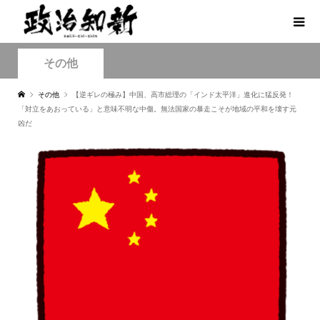
その他
その他
【逆ギレの極み】中国、高市総理の「インド太平洋」進化に猛反発！
「対立をあおっている」と意味不明な中傷。無法国家の暴走こそが地域の平和を壊す元
凶だ