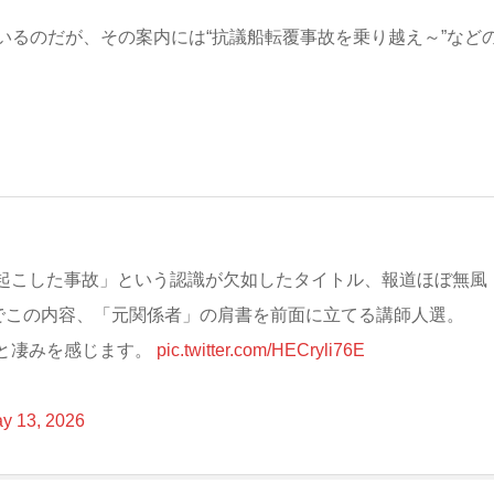
いるのだが、その案内には“抗議船転覆事故を乗り越え～”など
起こした事故」という認識が欠如したタイトル、報道ほぼ無風
でこの内容、「元関係者」の肩書を前面に立てる講師人選。
と凄みを感じます。
pic.twitter.com/HECryli76E
y 13, 2026