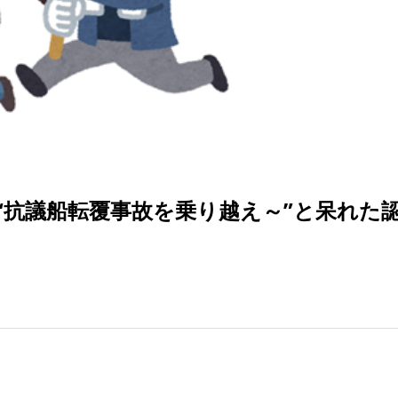
“抗議船転覆事故を乗り越え～”と呆れた