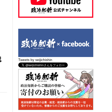
認
Tweets by seijichishin