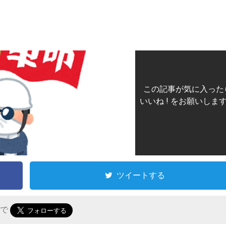
この記事が気に入った
いいね ! をお願いしま
ツイートする
r で