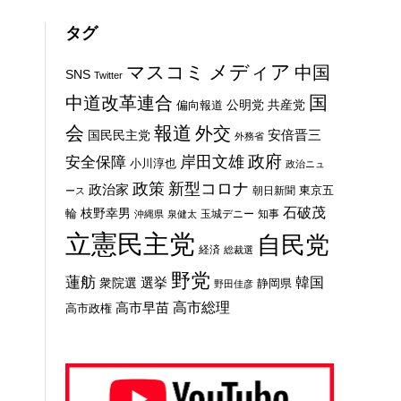
タグ
メディア
マスコミ
中国
SNS
Twitter
国
中道改革連合
公明党
共産党
偏向報道
会
報道
外交
安倍晋三
国民民主党
外務省
政府
岸田文雄
安全保障
小川淳也
政治ニュ
新型コロナ
政策
政治家
東京五
朝日新聞
ース
石破茂
枝野幸男
輪
玉城デニー
知事
沖縄県
泉健太
立憲民主党
自民党
経済
総裁選
野党
蓮舫
選挙
韓国
衆院選
静岡県
野田佳彦
高市総理
高市早苗
高市政権