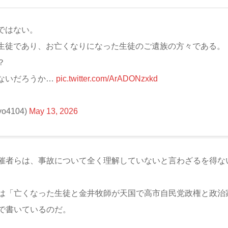
ではない。
生徒であり、お亡くなりになった生徒のご遺族の方々である。
？
ないだろうか…
pic.twitter.com/ArADONzxkd
4104)
May 13, 2026
催者らは、事故について全く理解していないと言わざるを得な
は「亡くなった生徒と金井牧師が天国で高市自民党政権と政治
で書いているのだ。