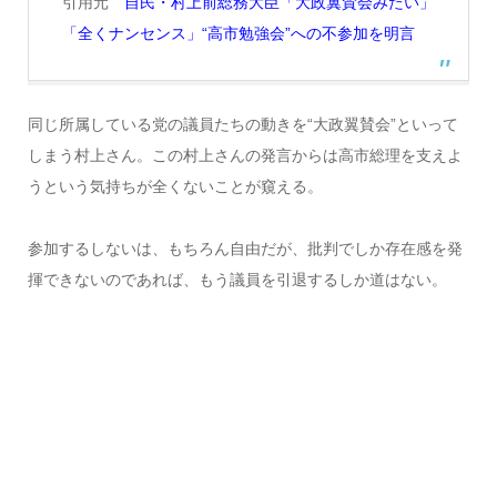
引用元
自民・村上前総務大臣「大政翼賛会みたい」
「全くナンセンス」“高市勉強会”への不参加を明言
同じ所属している党の議員たちの動きを“大政翼賛会”といって
しまう村上さん。この村上さんの発言からは高市総理を支えよ
うという気持ちが全くないことが窺える。
参加するしないは、もちろん自由だが、批判でしか存在感を発
揮できないのであれば、もう議員を引退するしか道はない。