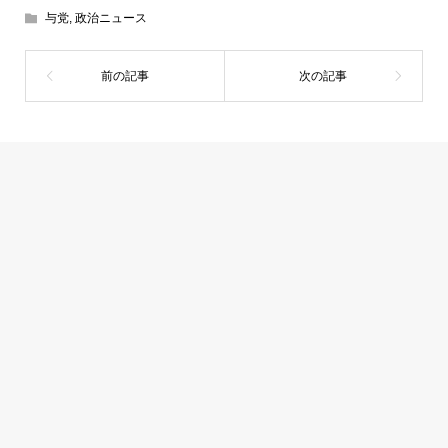
与党
,
政治ニュース