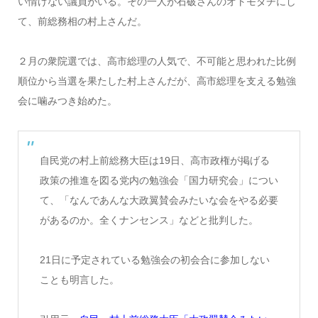
い情けない議員がいる。その一人が石破さんのオトモダチにし
て、前総務相の村上さんだ。
２月の衆院選では、高市総理の人気で、不可能と思われた比例
順位から当選を果たした村上さんだが、高市総理を支える勉強
会に噛みつき始めた。
自民党の村上前総務大臣は19日、高市政権が掲げる
政策の推進を図る党内の勉強会「国力研究会」につい
て、「なんであんな大政翼賛会みたいな会をやる必要
があるのか。全くナンセンス」などと批判した。
21日に予定されている勉強会の初会合に参加しない
ことも明言した。