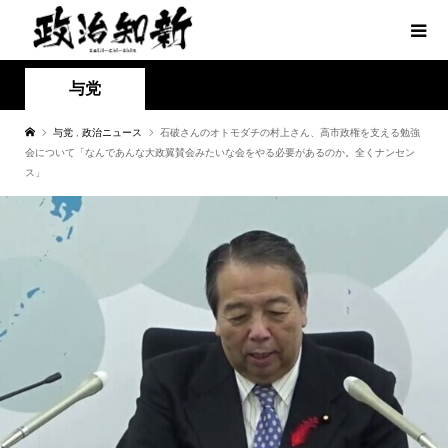
与党
与党
,
政治ニュース
石破さんのオトモダチの村上さん、高市政権を支える勉強
会について「なんであんな大政翼賛会みたいな会をやる必要があるのか。全くナンセン
ス」