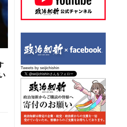
す
Tweets by seijichishin
い