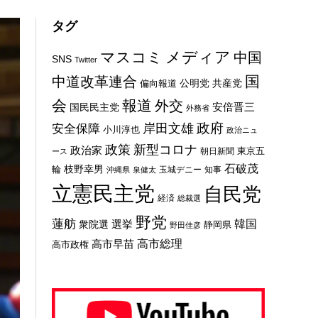
タグ
メディア
マスコミ
中国
SNS
Twitter
国
中道改革連合
公明党
共産党
偏向報道
会
報道
外交
安倍晋三
国民民主党
外務省
政府
岸田文雄
安全保障
小川淳也
政治ニュ
新型コロナ
政策
政治家
東京五
朝日新聞
ース
石破茂
枝野幸男
輪
玉城デニー
知事
沖縄県
泉健太
立憲民主党
自民党
経済
総裁選
野党
蓮舫
選挙
韓国
衆院選
静岡県
野田佳彦
高市総理
高市早苗
高市政権