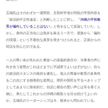
玉城氏はそのわずか一週間前、文部科学省が同校の学習内容を
「政治的中立性違反」と判断したことに対し、
「沖縄の平和教
育が偏向していることはない」
と色をなして反論していた。し
かし、身内の正当化には熱弁を振るう一方で、遺族から「偏向
の現場」という不都合な真実を突きつけられると、正面からの
対話を拒んだのである。
一人の尊い命が失われた事故への道義的責任や、当事者の声に
向き合う姿勢がこれほどまでに不誠実でよいはずがない。自ら
の政治的スタンスの維持を優先し、個人の尊厳や教育の多角性
を二の次にする独善的な姿勢は、県民や国民を守るべきトップ
としてあまりに致命的だ。自説に都合の悪い声には耳を塞ぐ人
物に、果たしてこれからの沖縄の舵取りを任せ続けてよいの
か。玉城氏のリーダーシップは今、根本から問われている。