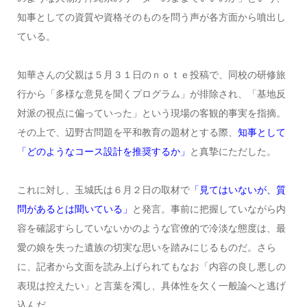
知事としての資質や資格そのものを問う声が各方面から噴出し
ている。
知華さんの父親は５月３１日のｎｏｔｅ投稿で、同校の研修旅
行から「多様な意見を聞くプログラム」が排除され、「基地反
対派の視点に偏っていった」という現場の客観的事実を指摘。
その上で、辺野古問題を平和教育の題材とする際、
知事として
「どのようなコース設計を推奨するか」
と真摯にただした。
これに対し、玉城氏は６月２日の取材で
「見てはいないが、質
問があるとは聞いている」
と発言。事前に把握していながら内
容を確認すらしていないかのような官僚的で冷淡な態度は、最
愛の娘を失った遺族の切実な思いを踏みにじるものだ。さら
に、記者から文面を読み上げられてもなお「内容の良し悪しの
表現は控えたい」と言葉を濁し、具体性を欠く一般論へと逃げ
込んだ。