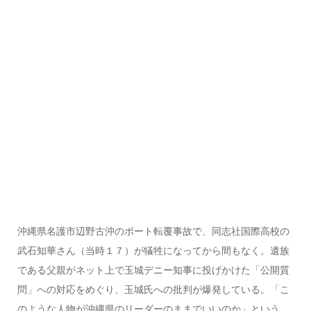
沖縄県名護市辺野古沖のボート転覆事故で、同志社国際高校の
武石知華さん（当時１７）が犠牲になってから間もなく。遺族
である父親がネット上で玉城デニー知事に投げかけた「公開質
問」への対応をめぐり、玉城氏への批判が爆発している。「こ
のような人物が沖縄県のリーダーのままでいいのか」という、