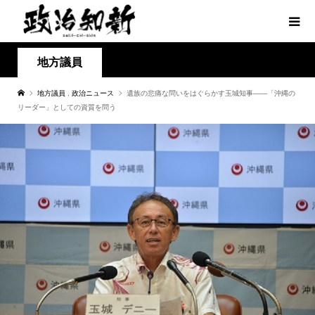
地方議員
地方議員
,
政治ニュース
遺族の悲痛な問いをはぐらかす玉城知事――「沖縄の
リーダー」としての資質を問う