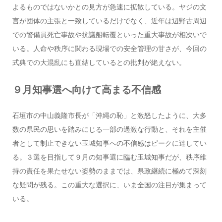
よるものではないかとの見方が急速に拡散している。ヤジの文
言が団体の主張と一致しているだけでなく、近年は辺野古周辺
での警備員死亡事故や抗議船転覆といった重大事故が相次いで
いる。人命や秩序に関わる現場での安全管理の甘さが、今回の
式典での大混乱にも直結しているとの批判が絶えない。
９月知事選へ向けて高まる不信感
石垣市の中山義隆市長が「沖縄の恥」と激怒したように、大多
数の県民の思いを踏みにじる一部の過激な行動と、それを主催
者として制止できない玉城知事への不信感はピークに達してい
る。３選を目指して９月の知事選に臨む玉城知事だが、秩序維
持の責任を果たせない姿勢のままでは、県政継続に極めて深刻
な疑問が残る。この重大な選択に、いま全国の注目が集まって
いる。