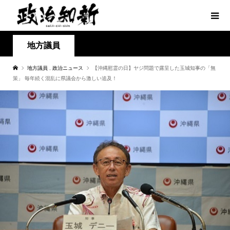
地方議員
地方議員
,
政治ニュース
【沖縄慰霊の日】ヤジ問題で露呈した玉城知事の「無
策」 毎年続く混乱に県議会から激しい追及！