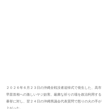
２０２６年６月２３日の沖縄全戦没者追悼式で発生した、高市
早苗首相への激しいヤジ妨害。厳粛な祈りの場を政治利用する
暴挙に対し、翌２４日の沖縄県議会代表質問で怒りの火の手が
上がった。