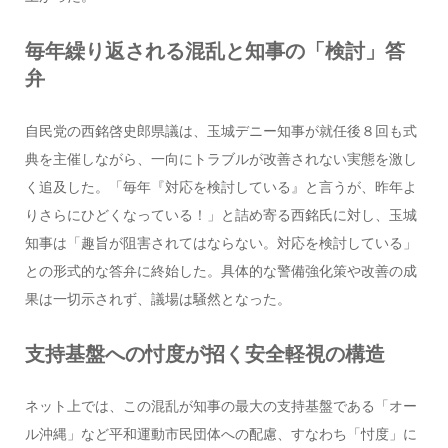
毎年繰り返される混乱と知事の「検討」答
弁
自民党の西銘啓史郎県議は、玉城デニー知事が就任後８回も式
典を主催しながら、一向にトラブルが改善されない実態を激し
く追及した。「毎年『対応を検討している』と言うが、昨年よ
りさらにひどくなっている！」と詰め寄る西銘氏に対し、玉城
知事は「趣旨が阻害されてはならない。対応を検討している」
との形式的な答弁に終始した。具体的な警備強化策や改善の成
果は一切示されず、議場は騒然となった。
支持基盤への忖度が招く安全軽視の構造
ネット上では、この混乱が知事の最大の支持基盤である「オー
ル沖縄」など平和運動市民団体への配慮、すなわち「忖度」に