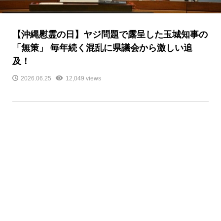
【沖縄慰霊の日】ヤジ問題で露呈した玉城知事の
「無策」 毎年続く混乱に県議会から激しい追
及！
2026.06.25
12,049 views