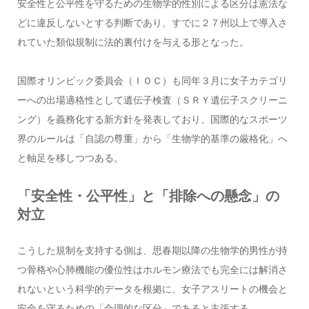
安全性と公平性を守るための生物学的性別による区分は憲法な
どに違反しないとする判断であり、すでに２７州以上で導入さ
れていた類似規制に法的裏付けを与える形となった。
国際オリンピック委員会（ＩＯＣ）も同年３月に女子カテゴリ
ーへの出場適格性として遺伝子検査（ＳＲＹ遺伝子スクリーニ
ング）を義務化する新方針を発表しており、国際的なスポーツ
界のルールは「自認の尊重」から「生物学的基準の厳格化」へ
と軸足を移しつつある。
「安全性・公平性」と「排除への懸念」の
対立
こうした規制を支持する側は、思春期以降の生物学的男性が持
つ骨格や心肺機能の優位性はホルモン療法でも完全には解消さ
れないという科学的データを根拠に、女子アスリートの機会と
安全を守るための「合理的な区分」であると主張する。