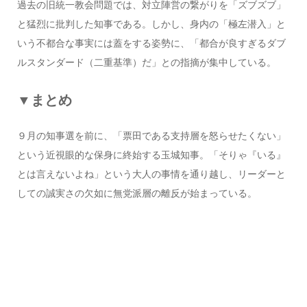
過去の旧統一教会問題では、対立陣営の繋がりを「ズブズブ」
と猛烈に批判した知事である。しかし、身内の「極左潜入」と
いう不都合な事実には蓋をする姿勢に、「都合が良すぎるダブ
ルスタンダード（二重基準）だ」との指摘が集中している。
▼まとめ
９月の知事選を前に、「票田である支持層を怒らせたくない」
という近視眼的な保身に終始する玉城知事。「そりゃ『いる』
とは言えないよね」という大人の事情を通り越し、リーダーと
しての誠実さの欠如に無党派層の離反が始まっている。