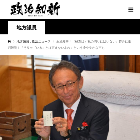
地方議員
地方議員
,
政治ニュース
玉城知事「（極左は）私の周りにはいない」答弁に批
判殺到！「そりゃ『いる』とは言えないよね」という冷ややかな声も