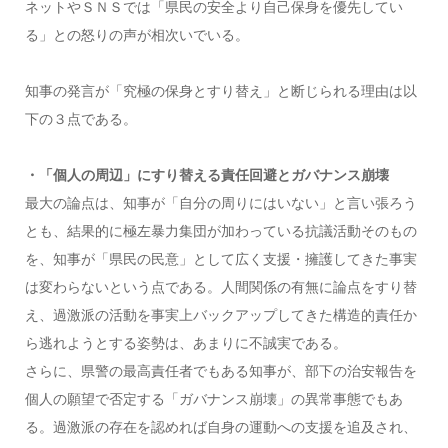
ネットやＳＮＳでは「県民の安全より自己保身を優先してい
る」との怒りの声が相次いでいる。
知事の発言が「究極の保身とすり替え」と断じられる理由は以
下の３点である。
・「個人の周辺」にすり替える責任回避とガバナンス崩壊
最大の論点は、知事が「自分の周りにはいない」と言い張ろう
とも、結果的に極左暴力集団が加わっている抗議活動そのもの
を、知事が「県民の民意」として広く支援・擁護してきた事実
は変わらないという点である。人間関係の有無に論点をすり替
え、過激派の活動を事実上バックアップしてきた構造的責任か
ら逃れようとする姿勢は、あまりに不誠実である。
さらに、県警の最高責任者でもある知事が、部下の治安報告を
個人の願望で否定する「ガバナンス崩壊」の異常事態でもあ
る。過激派の存在を認めれば自身の運動への支援を追及され、