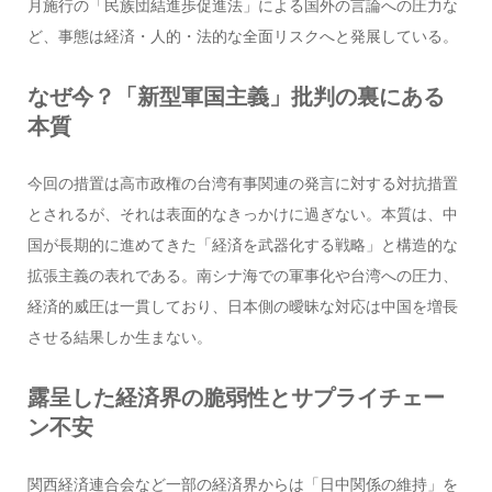
月施行の「民族団結進歩促進法」による国外の言論への圧力な
ど、事態は経済・人的・法的な全面リスクへと発展している。
なぜ今？「新型軍国主義」批判の裏にある
本質
今回の措置は高市政権の台湾有事関連の発言に対する対抗措置
とされるが、それは表面的なきっかけに過ぎない。本質は、中
国が長期的に進めてきた「経済を武器化する戦略」と構造的な
拡張主義の表れである。南シナ海での軍事化や台湾への圧力、
経済的威圧は一貫しており、日本側の曖昧な対応は中国を増長
させる結果しか生まない。
露呈した経済界の脆弱性とサプライチェー
ン不安
関西経済連合会など一部の経済界からは「日中関係の維持」を