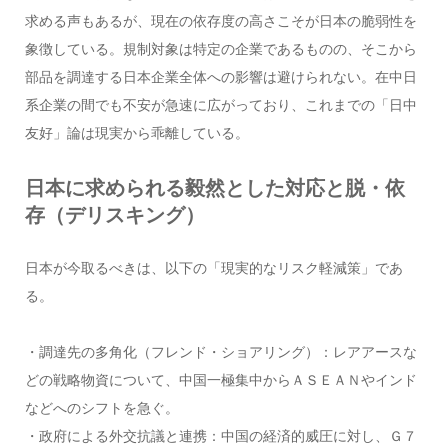
求める声もあるが、現在の依存度の高さこそが日本の脆弱性を
象徴している。規制対象は特定の企業であるものの、そこから
部品を調達する日本企業全体への影響は避けられない。在中日
系企業の間でも不安が急速に広がっており、これまでの「日中
友好」論は現実から乖離している。
日本に求められる毅然とした対応と脱・依
存（デリスキング）
日本が今取るべきは、以下の「現実的なリスク軽減策」であ
る。
・調達先の多角化（フレンド・ショアリング）：レアアースな
どの戦略物資について、中国一極集中からＡＳＥＡＮやインド
などへのシフトを急ぐ。
・政府による外交抗議と連携：中国の経済的威圧に対し、Ｇ７