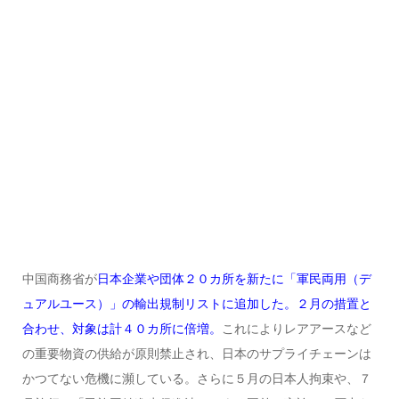
中国商務省が
日本企業や団体２０カ所を新たに「軍民両用（デ
ュアルユース）」の輸出規制リストに追加した。２月の措置と
合わせ、対象は計４０カ所に倍増。
これによりレアアースなど
の重要物資の供給が原則禁止され、日本のサプライチェーンは
かつてない危機に瀕している。さらに５月の日本人拘束や、７