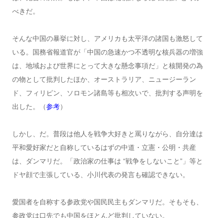
べきだ。
そんな中国の暴挙に対し、アメリカも太平洋の諸国も激怒して
いる。国務省報道官が「中国の急速かつ不透明な核兵器の増強
は、地域および世界にとって大きな懸念事項だ」と核開発の為
の物として批判したほか、オーストラリア、ニュージーラン
ド、フィリピン、ソロモン諸島等も相次いで、批判する声明を
出した。（
参考
）
しかし、だ。普段は他人を戦争大好きと罵りながら、自分達は
平和愛好家だと自称しているはずの中道・立憲・公明・共産
は、ダンマリだ。「政治家の仕事は “戦争をしないこと”」等と
ドヤ顔で主張している、小川代表の発言も確認できない。
愛国者を自称する参政党や国民民主もダンマリだ。そもそも、
参政党は口先でも中国をほとんど批判していない。