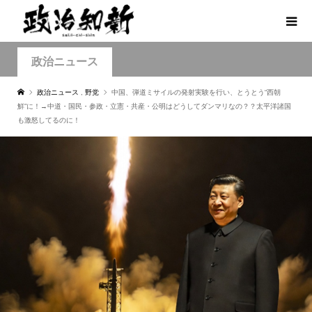
政治ニュース
政治ニュース
,
野党
中国、弾道ミサイルの発射実験を行い、とうとう“西朝
鮮”に！→中道・国民・参政・立憲・共産・公明はどうしてダンマリなの？？太平洋諸国
も激怒してるのに！