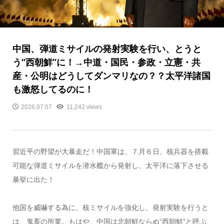
中国、弾道ミサイルの発射実験を行い、とうと
う“西朝鮮”に！→中道・国民・参政・立憲・共
産・公明はどうしてダンマリなの？？太平洋諸国
も激怒してるのに！
2026.07.07
11,242 views
習近平の野望が大暴走だ！中国軍は、７月６日、核兵器を搭載
可能な弾道ミサイルを潜水艦から発射し、太平洋に落下させる
暴挙に出た！
他国を威嚇する為に、核ミサイルを強化し、発射実験を行うと
は、鬼畜の所業。もはや、中国は北朝鮮ならぬ“西朝鮮”と呼ぶ