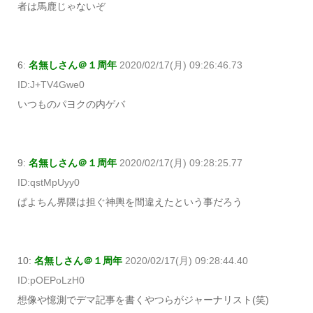
者は馬鹿じゃないぞ
6:
名無しさん＠１周年
2020/02/17(月) 09:26:46.73
ID:J+TV4Gwe0
いつものパヨクの内ゲバ
9:
名無しさん＠１周年
2020/02/17(月) 09:28:25.77
ID:qstMpUyy0
ぱよちん界隈は担ぐ神輿を間違えたという事だろう
10:
名無しさん＠１周年
2020/02/17(月) 09:28:44.40
ID:pOEPoLzH0
想像や憶測でデマ記事を書くやつらがジャーナリスト(笑)