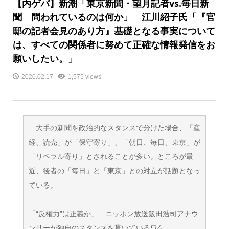
【内ゲバ】新潮「東京新聞・望月記者vs.毎日新
聞 問われているのは何か」 江川紹子氏「『官
邸の記者会見のあり方』基礎となる事実について
は、すべての関係者に努めて正確な情報発信をお
願いしたい。」
2020.02.17
1,575 views
大手の新聞を政治的なスタンスで分けた場合、「産
経、読売」が「保守寄り」、「朝日、毎日、東京」が
「リベラル寄り」とされることが多い。ところが最
近、後者の「毎日」と「東京」との対立が話題となっ
ている。
「“反権力”は正義か」 ニッポン放送飯田浩司アナウ
ンサーが独自のスタンスを貫いているワケ