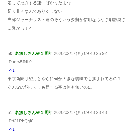
定して批判する連中ばかりだよな
是々非々なんてありゃしない
自称ジャーナリスト達のそういう姿勢が信用ならなさ胡散臭さ
に繋がってる
50:
名無しさん＠１周年
2020/02/17(月) 09:40:26.92
ID:tqrv5fNL0
>>1
東京新聞は望月とやらに何か大きな弱味でも掴まれてるの？
あんなの飼ってても得する事は何も無いのに
61:
名無しさん＠１周年
2020/02/17(月) 09:43:23.43
ID:f21RhQgl0
>>1