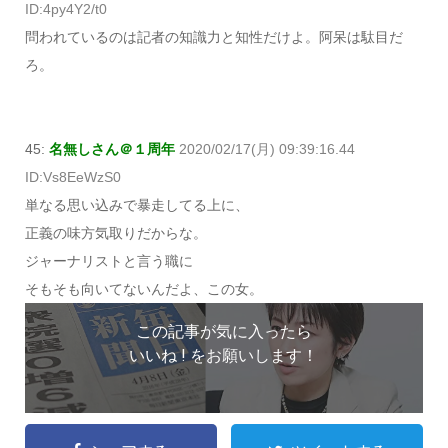
ID:4py4Y2/t0
問われているのは記者の知識力と知性だけよ。阿呆は駄目だ
ろ。
45:
名無しさん＠１周年
2020/02/17(月) 09:39:16.44
ID:Vs8EeWzS0
単なる思い込みで暴走してる上に、
正義の味方気取りだからな。
ジャーナリストと言う職に
そもそも向いてないんだよ、この女。
この記事が気に入ったら
いいね ! をお願いします！