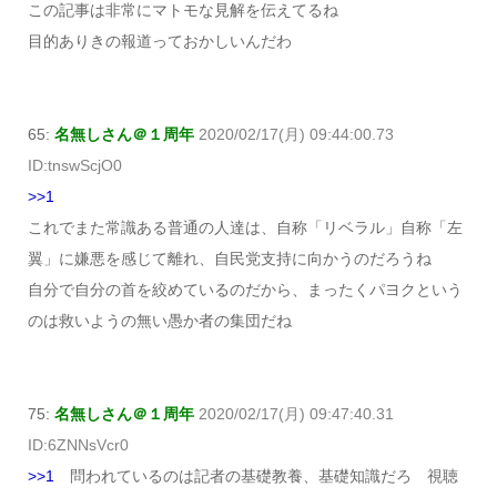
この記事は非常にマトモな見解を伝えてるね
目的ありきの報道っておかしいんだわ
65:
名無しさん＠１周年
2020/02/17(月) 09:44:00.73
ID:tnswScjO0
>>1
これでまた常識ある普通の人達は、自称「リベラル」自称「左
翼」に嫌悪を感じて離れ、自民党支持に向かうのだろうね
自分で自分の首を絞めているのだから、まったくパヨクという
のは救いようの無い愚か者の集団だね
75:
名無しさん＠１周年
2020/02/17(月) 09:47:40.31
ID:6ZNNsVcr0
>>1
問われているのは記者の基礎教養、基礎知識だろ 視聴