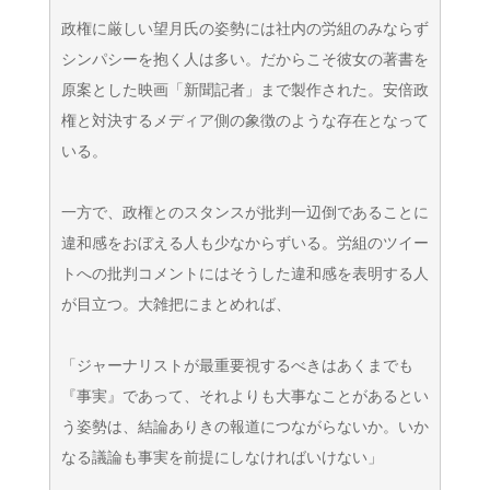
政権に厳しい望月氏の姿勢には社内の労組のみならず
シンパシーを抱く人は多い。だからこそ彼女の著書を
原案とした映画「新聞記者」まで製作された。安倍政
権と対決するメディア側の象徴のような存在となって
いる。
一方で、政権とのスタンスが批判一辺倒であることに
違和感をおぼえる人も少なからずいる。労組のツイー
トへの批判コメントにはそうした違和感を表明する人
が目立つ。大雑把にまとめれば、
「ジャーナリストが最重要視するべきはあくまでも
『事実』であって、それよりも大事なことがあるとい
う姿勢は、結論ありきの報道につながらないか。いか
なる議論も事実を前提にしなければいけない」