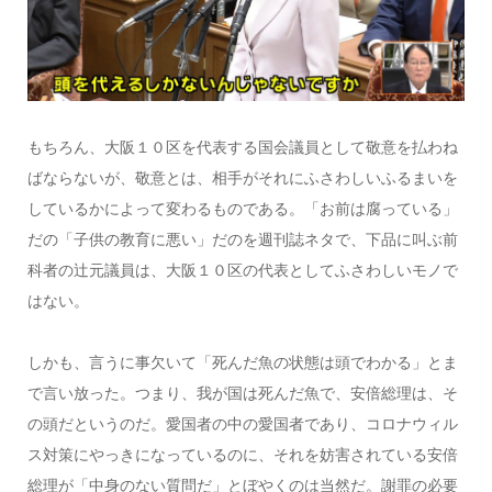
もちろん、大阪１０区を代表する国会議員として敬意を払わね
ばならないが、敬意とは、相手がそれにふさわしいふるまいを
しているかによって変わるものである。「お前は腐っている」
だの「子供の教育に悪い」だのを週刊誌ネタで、下品に叫ぶ前
科者の辻元議員は、大阪１０区の代表としてふさわしいモノで
はない。
しかも、言うに事欠いて「死んだ魚の状態は頭でわかる」とま
で言い放った。つまり、我が国は死んだ魚で、安倍総理は、そ
の頭だというのだ。愛国者の中の愛国者であり、コロナウィル
ス対策にやっきになっているのに、それを妨害されている安倍
総理が「中身のない質問だ」とぼやくのは当然だ。謝罪の必要