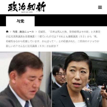
与党
与党
,
政治ニュース
石破氏、「日本は死んだ魚、安倍総理はその頭」と大暴言
の辻元清美議員を全面擁護！！寝ていたのでは？それとも蓮舫議員（５２）から「私、
石破氏を心から応援しています。がんばって！」との応援された、二匹目のドジョウが
欲しいの？そんなに辻元議員（５９）がお好き？