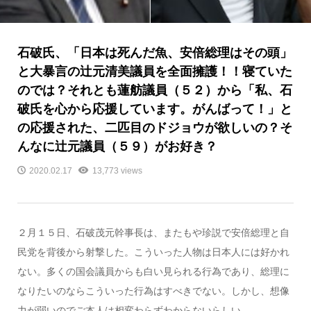
石破氏、「日本は死んだ魚、安倍総理はその頭」
と大暴言の辻元清美議員を全面擁護！！寝ていた
のでは？それとも蓮舫議員（５２）から「私、石
破氏を心から応援しています。がんばって！」と
の応援された、二匹目のドジョウが欲しいの？そ
んなに辻元議員（５９）がお好き？
2020.02.17
13,773 views
２月１５日、石破茂元幹事長は、またもや珍説で安倍総理と自
民党を背後から射撃した。こういった人物は日本人には好かれ
ない。多くの国会議員からも白い見られる行為であり、総理に
なりたいのならこういった行為はすべきでない。しかし、想像
力が弱いのでご本人は相変わらずわからないらしい。