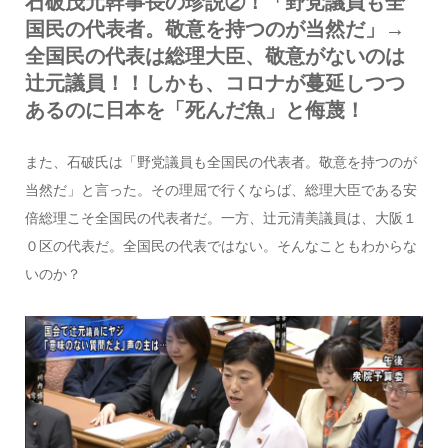
石破茂元幹事長の珍説②！「野党議員も全
国民の代表者。敬意を持つのが当然だ」→
全国民の代表は総理大臣、敬意がないのは
辻元議員！！しかも、コロナが蔓延しつつ
あるのに日本を「死んだ魚」と侮蔑！
また、石破氏は「野党議員も全国民の代表者。敬意を持つのが
当然だ」と言った。その理屈で行くならば、総理大臣である安
倍総理こそ全国民の代表者だ。一方、辻元清美議員は、大阪１
０区の代表だ。全国民の代表ではない。そんなこともわからな
いのか？