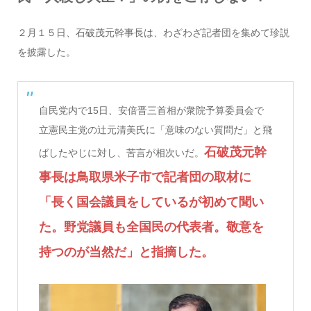
２月１５日、石破茂元幹事長は、わざわざ記者団を集めて珍説
を披露した。
自民党内で15日、安倍晋三首相が衆院予算委員会で
立憲民主党の辻元清美氏に「意味のない質問だ」と飛
石破茂元幹
ばしたやじに対し、苦言が相次いだ。
事長は鳥取県米子市で記者団の取材に
「長く国会議員をしているが初めて聞い
た。野党議員も全国民の代表者。敬意を
持つのが当然だ」と指摘した。