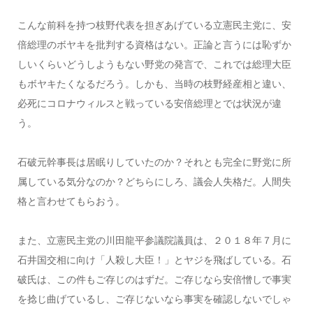
こんな前科を持つ枝野代表を担ぎあげている立憲民主党に、安
倍総理のボヤキを批判する資格はない。正論と言うには恥ずか
しいくらいどうしようもない野党の発言で、これでは総理大臣
もボヤキたくなるだろう。しかも、当時の枝野経産相と違い、
必死にコロナウィルスと戦っている安倍総理とでは状況が違
う。
石破元幹事長は居眠りしていたのか？それとも完全に野党に所
属している気分なのか？どちらにしろ、議会人失格だ。人間失
格と言わせてもらおう。
また、立憲民主党の川田龍平参議院議員は、２０１８年７月に
石井国交相に向け「人殺し大臣！」とヤジを飛ばしている。石
破氏は、この件もご存じのはずだ。ご存じなら安倍憎しで事実
を捻じ曲げているし、ご存じないなら事実を確認しないでしゃ