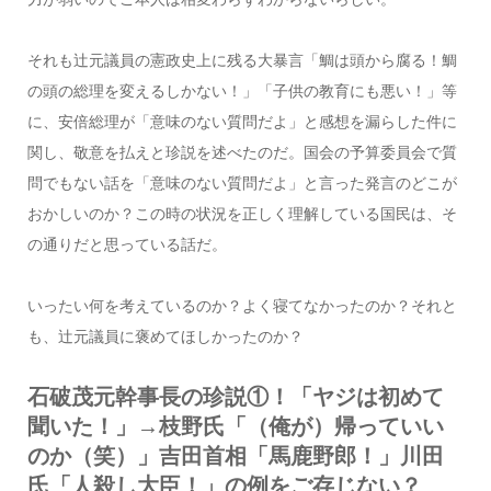
それも辻元議員の憲政史上に残る大暴言「鯛は頭から腐る！鯛
の頭の総理を変えるしかない！」「子供の教育にも悪い！」等
に、安倍総理が「意味のない質問だよ」と感想を漏らした件に
関し、敬意を払えと珍説を述べたのだ。国会の予算委員会で質
問でもない話を「意味のない質問だよ」と言った発言のどこが
おかしいのか？この時の状況を正しく理解している国民は、そ
の通りだと思っている話だ。
いったい何を考えているのか？よく寝てなかったのか？それと
も、辻元議員に褒めてほしかったのか？
石破茂元幹事長の珍説①！「ヤジは初めて
聞いた！」→枝野氏「（俺が）帰っていい
のか（笑）」吉田首相「馬鹿野郎！」川田
氏「人殺し大臣！」の例をご存じない？