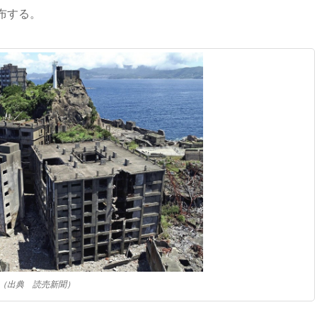
布する。
（出典 読売新聞）