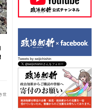
Ｎ
！
Tweets by seijichishin
き世