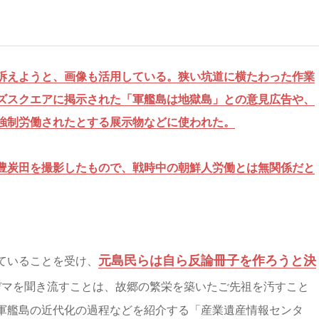
訴えようと、画像も活用している。狭い坑道に横たわった作業
ズスクエアに掲示された「軍艦島は地獄島」との意見広告や、
強制労働されたとする展示物などに使われた。
豊炭田を撮影したもので、戦時中の朝鮮人労働とは無関係だと
元島民らは自ら反論冊子を作ろうと決
ていることを受け、
デマを聞き流すことは、故郷の繁栄を築いたご先祖を汚すこと
軍艦島の近代化の過程などを紹介する「産業遺産情報センタ