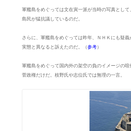
軍艦島をめぐっては文在寅一派が当時の写真として
島民が猛抗議しているのだ。
さらに、軍艦島をめぐっては昨年、ＮＨＫにも疑義
実態と異なると訴えたのだ。（
参考
）
軍艦島をめぐって国内外の架空の負のイメージの喧
菅政権だけだ。枝野氏や志位氏では無理の一言。