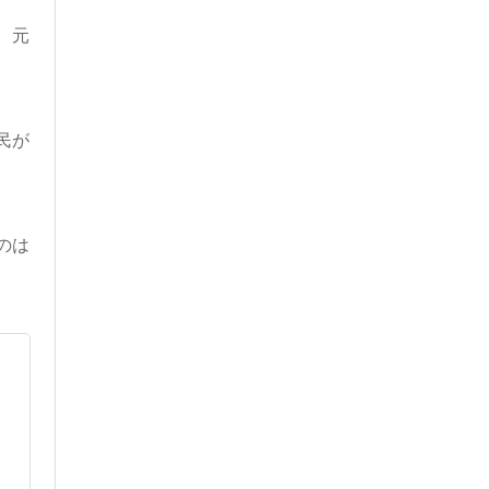
、元
民が
のは