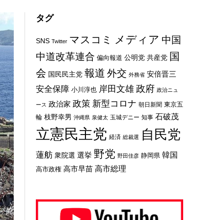
タグ
メディア
マスコミ
中国
SNS
Twitter
国
中道改革連合
公明党
共産党
偏向報道
会
報道
外交
安倍晋三
国民民主党
外務省
政府
岸田文雄
安全保障
小川淳也
政治ニュ
新型コロナ
政策
政治家
東京五
朝日新聞
ース
石破茂
枝野幸男
輪
玉城デニー
知事
沖縄県
泉健太
立憲民主党
自民党
経済
総裁選
野党
蓮舫
選挙
韓国
衆院選
静岡県
野田佳彦
高市総理
高市早苗
高市政権