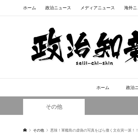
ホーム
政治ニュース
メディアニュース
海外ニ
ホーム
政治
その他
その他
悪辣！軍艦島の虚偽の写真をばら撒く文在寅一派！