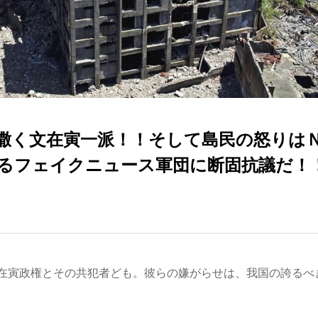
撒く文在寅一派！！そして島民の怒りは
るフェイクニュース軍団に断固抗議だ！
在寅政権とその共犯者ども。彼らの嫌がらせは、我国の誇るべ