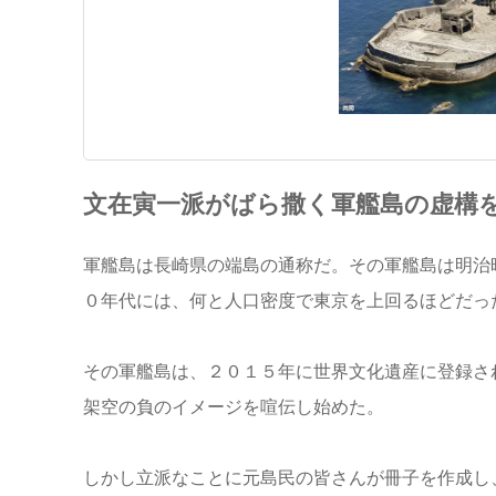
文在寅一派がばら撒く軍艦島の虚構
軍艦島は長崎県の端島の通称だ。その軍艦島は明治
０年代には、何と人口密度で東京を上回るほどだっ
その軍艦島は、２０１５年に世界文化遺産に登録さ
架空の負のイメージを喧伝し始めた。
しかし立派なことに元島民の皆さんが冊子を作成し