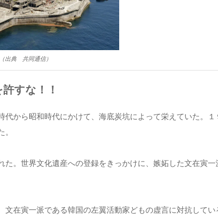
（出典 共同通信）
を許すな！！
時代から昭和時代にかけて、海底炭坑によって栄えていた。１
た。
れた。世界文化遺産への登録をきっかけに、嫉妬した文在寅一
、文在寅一派である韓国の左翼活動家どもの虚言に対抗してい