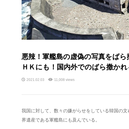
悪辣！軍艦島の虚偽の写真をばら
ＨＫにも！国内外でのばら撒かれ
2021.02.03
11,008 views
我国に対して、数々の嫌がらせをしている韓国の文
界遺産である軍艦島にも及んでいる。