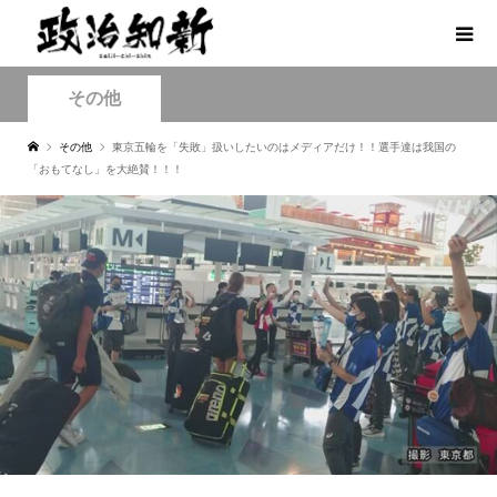
その他
その他
東京五輪を「失敗」扱いしたいのはメディアだけ！！選手達は我国の
「おもてなし」を大絶賛！！！