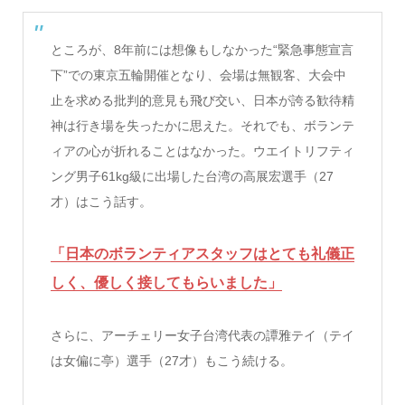
ところが、8年前には想像もしなかった“緊急事態宣言
下”での東京五輪開催となり、会場は無観客、大会中
止を求める批判的意見も飛び交い、日本が誇る歓待精
神は行き場を失ったかに思えた。それでも、ボランテ
ィアの心が折れることはなかった。ウエイトリフティ
ング男子61kg級に出場した台湾の高展宏選手（27
才）はこう話す。
「日本のボランティアスタッフはとても礼儀正
しく、優しく接してもらいました」
さらに、アーチェリー女子台湾代表の譚雅テイ（テイ
は女偏に亭）選手（27才）もこう続ける。